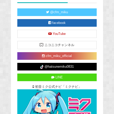
@cfm_miku
facebook
YouTube
ニコニコチャンネル
cfm_miku_official
@hatsunemiku0831
LINE
初音ミク公式ナビ「ミクナビ」