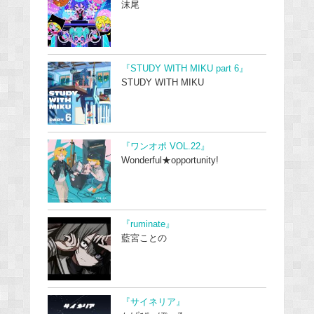
沫尾
『STUDY WITH MIKU part 6』
STUDY WITH MIKU
『ワンオポ VOL.22』
Wonderful★opportunity!
『ruminate』
藍宮ことの
『サイネリア』