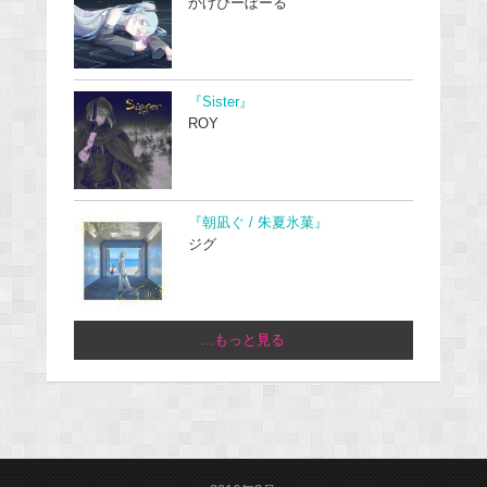
かげぴーぼーる
『Sister』
ROY
『朝凪ぐ / 朱夏氷菓』
ジグ
...もっと見る