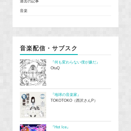
過去の記事
音楽
音楽配信・サブスク
『何も変わらない僕が嫌だ』
OtuQ
『地球の音楽家』
TOKOTOKO（西沢さんP）
『Hot Ice』