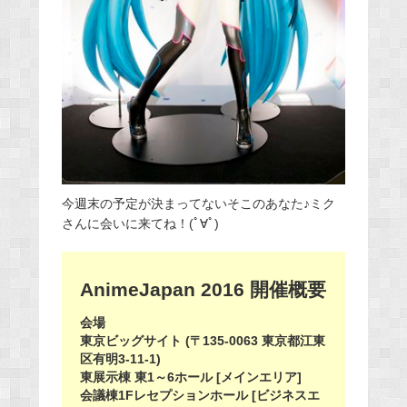
今週末の予定が決まってないそこのあなた♪ミク
さんに会いに来てね！(ﾟ∀ﾟ)
AnimeJapan 2016 開催概要
会場
東京ビッグサイト (〒135-0063 東京都江東
区有明3-11-1)
東展示棟 東1～6ホール [メインエリア]
会議棟1Fレセプションホール [ビジネスエ