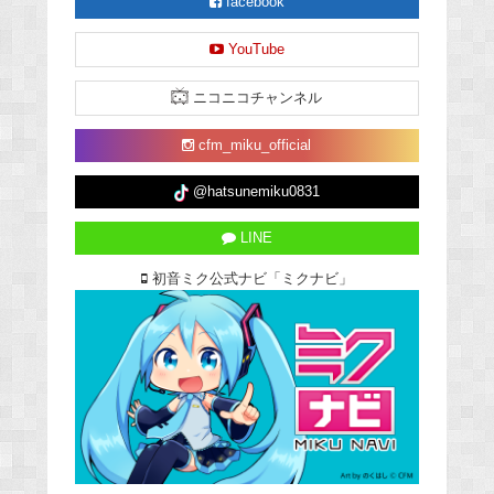
facebook
YouTube
ニコニコチャンネル
cfm_miku_official
@hatsunemiku0831
LINE
初音ミク公式ナビ「ミクナビ」