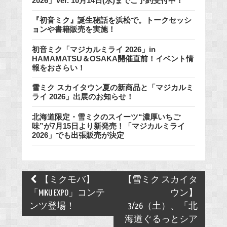
2026」Ver. 10月14日(水)までご予約受付中！
『初音ミク』誕生秘話を浜松で。トークセッシ
ョンや書籍販売を実施！
初音ミク「マジカルミライ 2026」in
HAMAMATSU＆OSAKA開催直前！イベント情
報をおさらい！
雪ミク スカイタウン夏の新商品と「マジカルミ
ライ 2026」出展のお知らせ！
北海道限定・雪ミクのスイーツ“濃厚いちご
味”が7月15日より新発売！「マジカルミライ
2026」でも出張販売が決定
Post
【ミクモバ】
【雪ミク スカイタ
navigation
「MIKU EXPO」コンテ
ウン】
ンツ登場！
3/26（土）、「北
海道ぐるっとシア