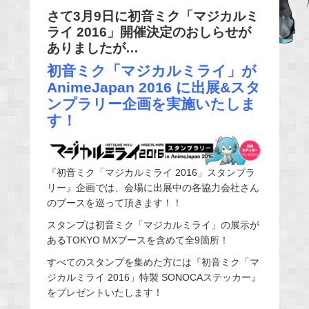
e
さて3月9日に初音ミク「マジカルミ
ライ 2016」開催決定のおしらせが
b
ありましたが…
o
o
初音ミク「マジカルミライ」が
AnimeJapan 2016 に出展&スタ
k
ンプラリー企画を実施いたしま
す！
『初音ミク「マジカルミライ 2016」スタンプラ
リー』企画では、会場に出展中の各協力会社さん
のブースを巡って頂きます！！
スタンプは初音ミク「マジカルミライ」の展示が
あるTOKYO MXブースを含めて全9箇所！
すべてのスタンプを集めた方には『初音ミク「マ
ジカルミライ 2016」特製 SONOCAステッカー』
をプレゼントいたします！