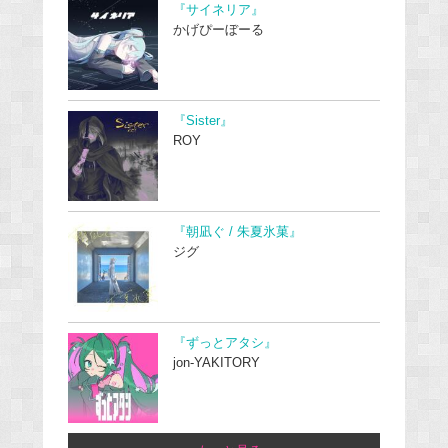
『サイネリア』
かげぴーぼーる
『Sister』
ROY
『朝凪ぐ / 朱夏氷菓』
ジグ
『ずっとアタシ』
jon-YAKITORY