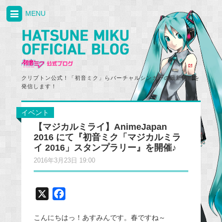
MENU
クリプトン公式！「初音ミク」らバーチャルシンガーの最新情報を
発信します！
イベント
【マジカルミライ】AnimeJapan
2016 にて『初音ミク「マジカルミラ
イ 2016」スタンプラリー』を開催♪
2016年3月23日 19:00
X
F
a
こんにちはっ！あすみんです。春ですね～
c