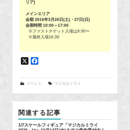
リア]
メインエリア
会期 2016年3月26日(土)・27日(日)
会期時間 10:00～17:00
※ファストチケット入場は9:30〜
※最終入場16:30
X
F
a
c
e
イベント
マジカルミライ
b
o
o
関連する記事
k
1/7スケールフィギュア「マジカルミライ