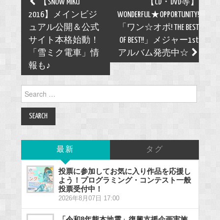
Post
【SNOW MIKU
【CD・DVD等】
navigation
2016】メインビジ
WONDERFUL★OPPORTUNITY!
ュアル公開＆公式
「ワン☆オポ! THE BEST
サイト本格始動！
OF BEST!!」メジャー1st
「雪ミク電車」情
アルバム発売中☆
報も♪
Search
for:
最新
タグ
投票に参加してお気に入り作品を応援し
よう！プログラミング・コンテスト一般
投票受付中！
2026年8月07日 17:00
「令和8年熊本地震」復興支援企画実施