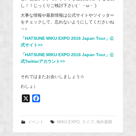
し！！じっくりご検討下さい(｀・ω・´)
大事な情報や最新情報は公式サイトやツイッター
をチェックして、忘れないようにしてくださいね
～♪
「HATSUNE MIKU EXPO 2016 Japan Tour」公
式サイト>>
「HATSUNE MIKU EXPO 2016 Japan Tour」公
式Twitterアカウント>>
それではまたお会いしましょう☆
わしょ）
X
F
a
c
e
イベント
MIKU EXPO
,
ライブ
,
海外展開
b