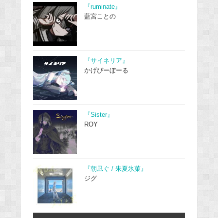
『ruminate』
藍宮ことの
『サイネリア』
かげぴーぼーる
『Sister』
ROY
『朝凪ぐ / 朱夏氷菓』
ジグ