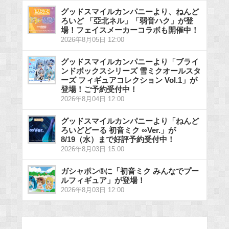
グッドスマイルカンパニーより、ねんど
ろいど 「亞北ネル」「弱音ハク」が登
場！フェイスメーカーコラボも開催中！
2026年8月05日 12:00
グッドスマイルカンパニーより「ブライ
ンドボックスシリーズ 雪ミクオールスタ
ーズ フィギュアコレクション Vol.1」が
登場！ご予約受付中！
2026年8月04日 12:00
グッドスマイルカンパニーより「ねんど
ろいどどーる 初音ミク ∞Ver.」が
8/19（水）まで好評予約受付中！
2026年8月03日 15:00
ガシャポン®に「初音ミク みんなでプー
ルフィギュア」が登場！
2026年8月03日 12:00