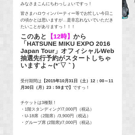
みなさまこんにちわっしょいですっ！
c
e
皆さまハロウィンパーティー等でお忙しい今日こ
の頃かとは思いますが…是非忘れないでいただき
b
たいことがありますっ！！！
o
このあと
【12時】
から
o
「HATSUNE MIKU EXPO 2016
k
Japan Tour」オフィシャルWeb
抽選先行予約がスタートしちゃ
いますよ～(*´▽｀)
受付期間は
【2015年10月31日（土）12：00～11
月30日（月）23：59まで】
ですっ！
チケットは3種類！
・1階スタンディング/7,000円（税込）
・U-18席（2階席）/3,900円（税込）
・グループ席 (2階席)/7,000円（税込）