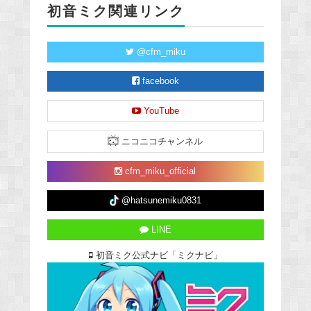
初音ミク関連リンク
@cfm_miku
facebook
YouTube
ニコニコチャンネル
cfm_miku_official
@hatsunemiku0831
LINE
初音ミク公式ナビ「ミクナビ」