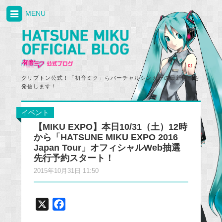
MENU
クリプトン公式！「初音ミク」らバーチャルシンガーの最新情報を
発信します！
イベント
【MIKU EXPO】本日10/31（土）12時
から「HATSUNE MIKU EXPO 2016
Japan Tour」オフィシャルWeb抽選
先行予約スタート！
2015年10月31日 11:50
X
F
a