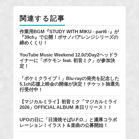
o
o
関連する記事
k
作業用BGM『STUDY WITH MIKU - part6 -』が
『39ch』で公開！ボサノバアレンジシリーズの
締めくくり！
YouTube Music Weekend 12.0のDay2ヘッドラ
イナーに「ポケモン feat. 初音ミク」が参加決
定！
「ポケミクライブ！」Blu-rayの発売を記念した
5.1ch応援上映会の開催が決定！チケット抽選先
行受付中！
【マジカルミライ】初音ミク「マジカルミライ
2026」OFFICIAL ALBUM 本日リリース！！
UFOの日に「日清焼そばU.F.O.」と濃厚コラボ
レーション！イラスト＆楽曲の公募開始！