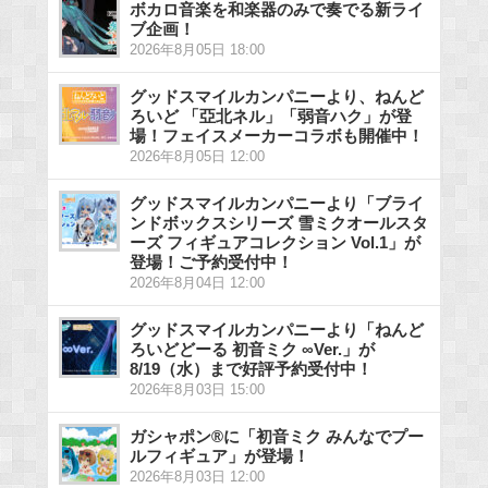
ボカロ音楽を和楽器のみで奏でる新ライ
ブ企画！
2026年8月05日 18:00
グッドスマイルカンパニーより、ねんど
ろいど 「亞北ネル」「弱音ハク」が登
場！フェイスメーカーコラボも開催中！
2026年8月05日 12:00
グッドスマイルカンパニーより「ブライ
ンドボックスシリーズ 雪ミクオールスタ
ーズ フィギュアコレクション Vol.1」が
登場！ご予約受付中！
2026年8月04日 12:00
グッドスマイルカンパニーより「ねんど
ろいどどーる 初音ミク ∞Ver.」が
8/19（水）まで好評予約受付中！
2026年8月03日 15:00
ガシャポン®に「初音ミク みんなでプー
ルフィギュア」が登場！
2026年8月03日 12:00