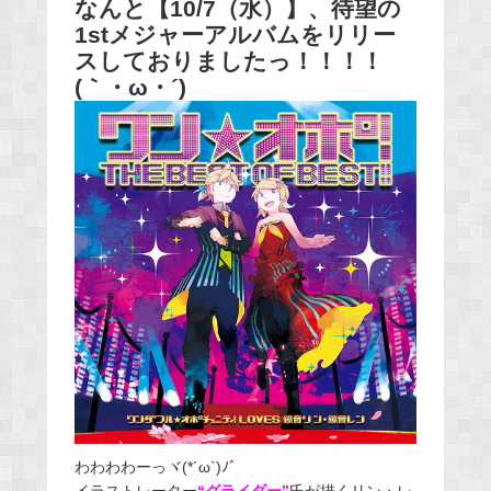
なんと【10/7（水）】、待望の
1stメジャーアルバムをリリー
スしておりましたっ！！！！
(｀・ω・´)
わわわわーっヾ(*´ω`)ﾉﾞ