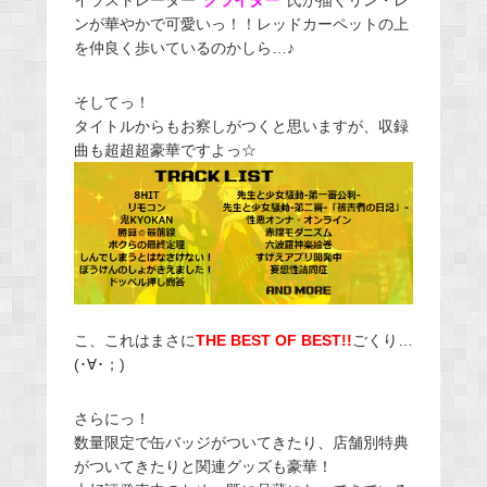
イラストレーター
“グライダー”
氏が描くリン・レ
ンが華やかで可愛いっ！！レッドカーペットの上
を仲良く歩いているのかしら…♪
そしてっ！
タイトルからもお察しがつくと思いますが、収録
曲も超超超豪華ですよっ☆
こ、これはまさに
THE BEST OF BEST!!
ごくり…
(･∀･；)
さらにっ！
数量限定で缶バッジがついてきたり、店舗別特典
がついてきたりと関連グッズも豪華！