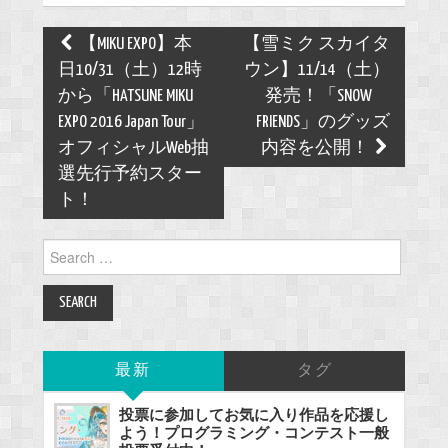
Post
【MIKU EXPO】本
【雪ミク スカイタ
navigation
日10/31（土）12時
ウン】11/14（土）
から「HATSUNE MIKU
発売！「SNOW
EXPO 2016 Japan Tour」
FRIENDS」のグッズ
オフィシャルWeb抽
内容を公開！
選先行予約スター
ト！
Search
for:
最新
タグ
投票に参加してお気に入り作品を応援し
よう！プログラミング・コンテスト一般