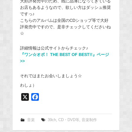
大好評発売中のため、既に品薄になってきている
お店もあるようなので、欲しい方はダッシュ推奨
ですっ♪
こちらのアルバムは全国のCDショップ等で大好
評発売中ですので、是非チェックしてくださいね
☆
詳細情報は公式サイトからチェック♪
『ワン☆オポ！ THE BEST OF BEST!!』ページ
>>
それではまたお会いしましょう☆
わしょ）
X
F
a
c
e
音楽
39ch
,
CD・DVD等
,
音楽制作
b