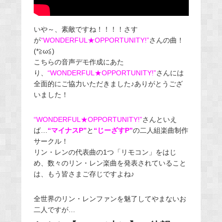
いや～、素敵ですね！！！！さす
が
“WONDERFUL★OPPORTUNITY!”
さんの曲！
(*≧ω≦)
こちらの音声デモ作成にあた
り、
“WONDERFUL★OPPORTUNITY!”
さんには
全面的にご協力いただきました♪ありがとうござ
いました！
“WONDERFUL★OPPORTUNITY!”
さんといえ
ば…
“マイナスP”
と
“じーざすP”
の二人組楽曲制作
サークル！
リン・レンの代表曲の1つ「リモコン」をはじ
め、数々のリン・レン楽曲を発表されていること
は、もう皆さまご存じですよね♪
全世界のリン・レンファンを魅了してやまないお
二人ですが…