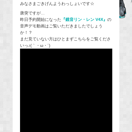
みなさまごきげんようわっしょいです☆
c
e
唐突ですが…
昨日予約開始になった
『鏡音リン・レン V4X』
の
b
音声デモ動画はご覧いただきましたでしょう
o
か！？
o
まだ見ていない方はひとまずこちらをご覧くださ
k
いっ♪(｀・ω・´)