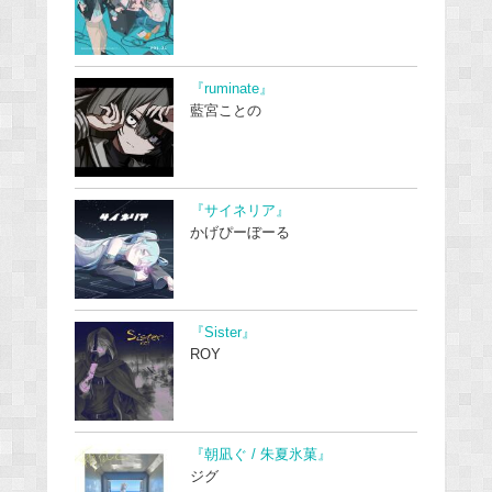
『ruminate』
藍宮ことの
『サイネリア』
かげぴーぼーる
『Sister』
ROY
『朝凪ぐ / 朱夏氷菓』
ジグ