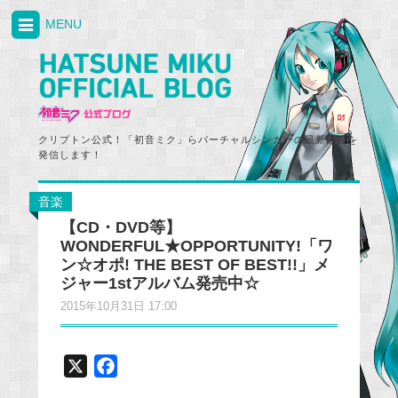
MENU
クリプトン公式！「初音ミク」らバーチャルシンガーの最新情報を
発信します！
音楽
【CD・DVD等】
WONDERFUL★OPPORTUNITY!「ワ
ン☆オポ! THE BEST OF BEST!!」メ
ジャー1stアルバム発売中☆
2015年10月31日 17:00
X
F
a