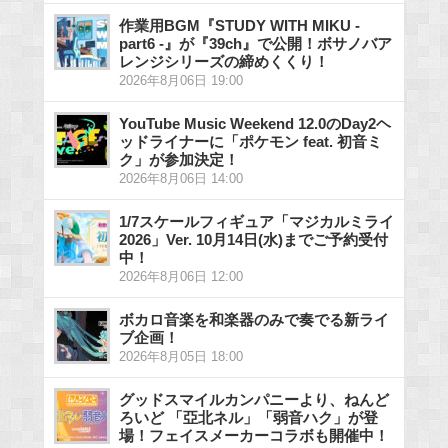
作業用BGM『STUDY WITH MIKU -
part6 -』が『39ch』で公開！ボサノバア
レンジシリーズの締めくくり！
2026年8月06日 19:00
YouTube Music Weekend 12.0のDay2ヘ
ッドライナーに「ポケモン feat. 初音ミ
ク」が参加決定！
2026年8月06日 14:00
1/7スケールフィギュア「マジカルミライ
2026」Ver. 10月14日(水)までご予約受付
中！
2026年8月06日 12:00
ボカロ音楽を和楽器のみで奏でる新ライ
ブ企画！
2026年8月05日 18:00
グッドスマイルカンパニーより、ねんど
ろいど 「亞北ネル」「弱音ハク」が登
場！フェイスメーカーコラボも開催中！