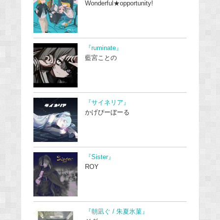
Wonderful★opportunity!
『ruminate』
藍宮ことの
『サイネリア』
かげぴーぼーる
『Sister』
ROY
『朝凪ぐ / 朱夏氷菓』