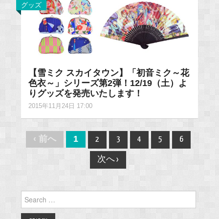
グッズ
【雪ミク スカイタウン】「初音ミク～花
色衣～」シリーズ第2弾！12/19（土）よ
りグッズを発売いたします！
2015年11月24日 17:00
Post
‹ 前へ
1
2
3
4
5
6
navigation
次へ ›
Search
for: