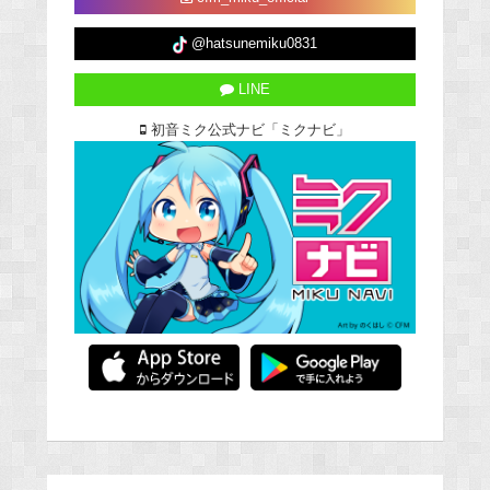
@hatsunemiku0831
LINE
初音ミク公式ナビ「ミクナビ」