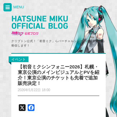
MENU
クリプトン公式！「初音ミク」らバーチャルシンガーの最新情報を
発信します！
イベント
【初音ミクシンフォニー2026】札幌・
東京公演のメインビジュアルとPVを紹
介！東京公演のチケットも先着で追加
販売決定！
2026年5月22日 18:00
X
F
a