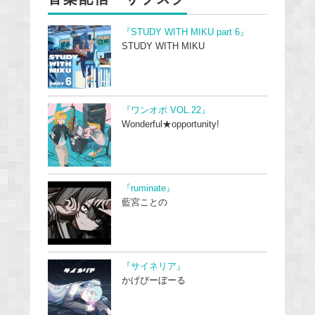
『STUDY WITH MIKU part 6』
STUDY WITH MIKU
『ワンオポ VOL.22』
Wonderful★opportunity!
『ruminate』
藍宮ことの
『サイネリア』
かげぴーぼーる