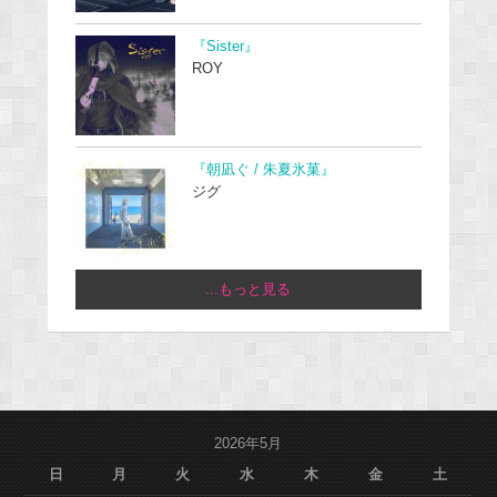
『Sister』
ROY
『朝凪ぐ / 朱夏氷菓』
ジグ
...もっと見る
2026年5月
日
月
火
水
木
金
土