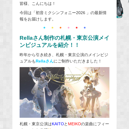
皆様、こんにちは！
c
e
今回は「初音ミクシンフォニー2026 」の最新情
報をお届けします。
b
o
＊
＊
＊
＊
＊
＊
o
Rellaさん制作の札幌・東京公演メイ
k
ンビジュアルを紹介！！
昨年から引き続き、札幌・東京公演のメインビジ
ュアルも
Rellaさん
にご制作いただきました！
札幌・東京公演は
KAITO
と
MEIKO
の楽曲にフィー