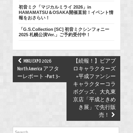
初音ミク「マジカルミライ 2026」in
HAMAMATSU＆OSAKA開催直前！イベント情
報をおさらい！
「G.S.Collection [SC] 初音ミクシンフォニー
2025 札幌公演Ver.」ご予約受付中！
Post
MIKU EXPO 2026
【続報！】ピアプ
navigation
North America アフタ
ロキャラクターズ
ーレポート ~Part 3~
×平成ファンシー
キャラクターコラ
ボグッズ、大丸東
京店「平成ときめ
き展」で先行販
売！
Search