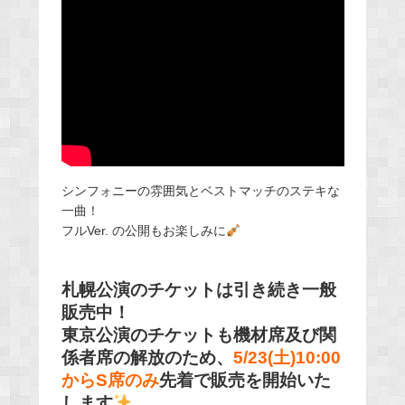
シンフォニーの雰囲気とベストマッチのステキな
一曲！
フルVer. の公開もお楽しみに
札幌公演のチケットは引き続き一般
販売中！
東京公演のチケットも
機材席及び関
係者席の解放のため、
5/23(土)10:00
からS席のみ
先着で販売を開始いた
します