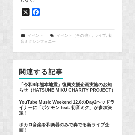
しなく♪
X
F
a
c
e
イベント
イベント（その他）
,
ライブ
,
初
音ミクシンフォニー
b
o
o
k
関連する記事
「令和8年熊本地震」復興支援企画実施のお知
らせ（HATSUNE MIKU CHARITY PROJECT）
YouTube Music Weekend 12.0のDay2ヘッドラ
イナーに「ポケモン feat. 初音ミク」が参加決
定！
ボカロ音楽を和楽器のみで奏でる新ライブ企
画！