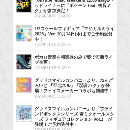
YouTube Music Weekend 12.0のDay2ヘ
ッドライナーに「ポケモン feat. 初音ミ
ク」が参加決定！
2026年8月06日 14:00
1/7スケールフィギュア「マジカルミライ
2026」Ver. 10月14日(水)までご予約受付
中！
2026年8月06日 12:00
ボカロ音楽を和楽器のみで奏でる新ライ
ブ企画！
2026年8月05日 18:00
グッドスマイルカンパニーより、ねんど
ろいど 「亞北ネル」「弱音ハク」が登
場！フェイスメーカーコラボも開催中！
2026年8月05日 12:00
グッドスマイルカンパニーより「ブライ
ンドボックスシリーズ 雪ミクオールスタ
ーズ フィギュアコレクション Vol.1」が
登場！ご予約受付中！
2026年8月04日 12:00