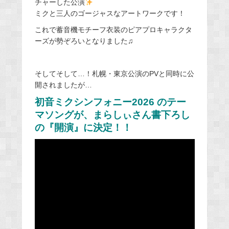
チャーした公演
ミクと三人のゴージャスなアートワークです！
これで蓄音機モチーフ衣装のピアプロキャラクタ
ーズが勢ぞろいとなりました♫
そしてそして…！札幌・東京公演のPVと同時に公
開されましたが…
初音ミクシンフォニー2026 のテー
マソングが、まらしぃさん書下ろし
の『開演』に決定！！