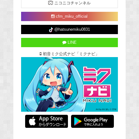
ニコニコチャンネル
cfm_miku_official
@hatsunemiku0831
LINE
初音ミク公式ナビ「ミクナビ」