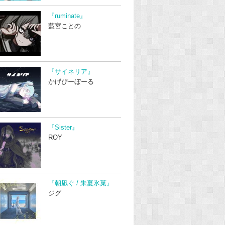
『ruminate』
藍宮ことの
『サイネリア』
かげぴーぼーる
『Sister』
ROY
『朝凪ぐ / 朱夏氷菓』
ジグ