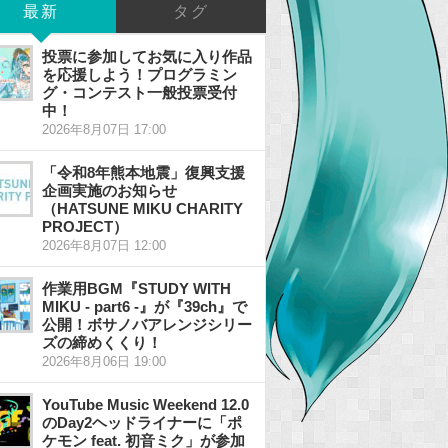
最新
タグ
投票に参加してお気に入り作品
を応援しよう！プログラミン
グ・コンテスト一般投票受付
中！
2026年8月07日 17:00
「令和8年熊本地震」復興支援
企画実施のお知らせ
（HATSUNE MIKU CHARITY
PROJECT）
2026年8月07日 12:00
作業用BGM『STUDY WITH
MIKU - part6 -』が『39ch』で
公開！ボサノバアレンジシリー
ズの締めくくり！
2026年8月06日 19:00
YouTube Music Weekend 12.0
のDay2ヘッドライナーに「ポ
ケモン feat. 初音ミク」が参加