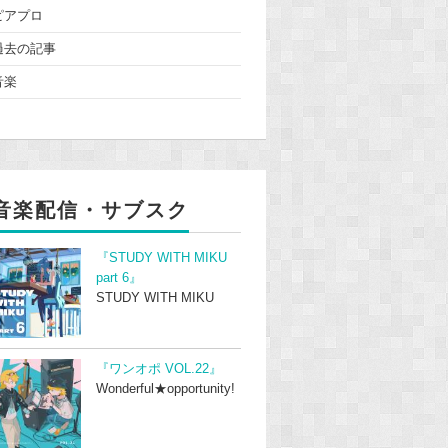
ピアプロ
過去の記事
音楽
音楽配信・サブスク
『STUDY WITH MIKU
part 6』
STUDY WITH MIKU
『ワンオポ VOL.22』
Wonderful★opportunity!