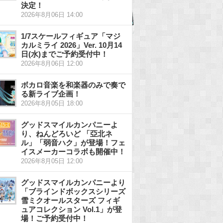
決定！
2026年8月06日 14:00
1/7スケールフィギュア「マジ
カルミライ 2026」Ver. 10月14
日(水)までご予約受付中！
2026年8月06日 12:00
ボカロ音楽を和楽器のみで奏で
る新ライブ企画！
2026年8月05日 18:00
グッドスマイルカンパニーよ
り、ねんどろいど 「亞北ネ
ル」「弱音ハク」が登場！フェ
イスメーカーコラボも開催中！
2026年8月05日 12:00
グッドスマイルカンパニーより
「ブラインドボックスシリーズ
雪ミクオールスターズ フィギ
ュアコレクション Vol.1」が登
場！ご予約受付中！