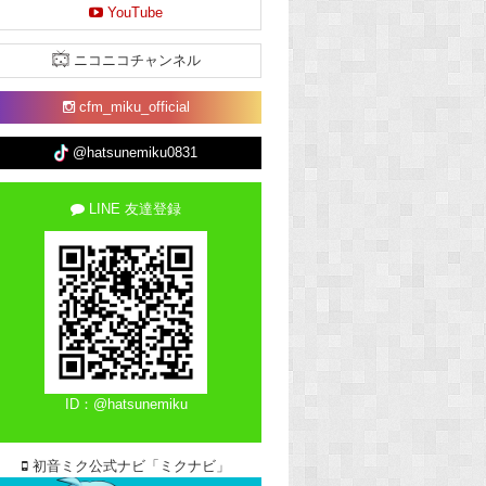
YouTube
ニコニコチャンネル
cfm_miku_official
@hatsunemiku0831
LINE 友達登録
ID：@hatsunemiku
初音ミク公式ナビ「ミクナビ」