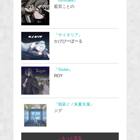
『ruminate』
藍宮ことの
『サイネリア』
かげぴーぼーる
『Sister』
ROY
『朝凪ぐ / 朱夏氷菓』
ジグ
...もっと見る