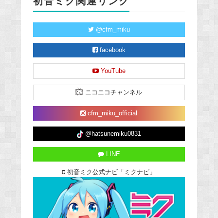
初音ミク関連リンク
@cfm_miku
facebook
YouTube
ニコニコチャンネル
cfm_miku_official
@hatsunemiku0831
LINE
初音ミク公式ナビ「ミクナビ」