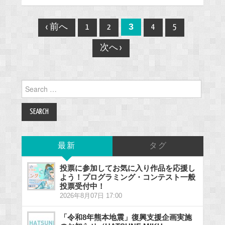
Post
3
‹ 前へ
1
2
4
5
navigation
次へ ›
Search
for:
最新
タグ
投票に参加してお気に入り作品を応援し
よう！プログラミング・コンテスト一般
投票受付中！
2026年8月07日 17:00
「令和8年熊本地震」復興支援企画実施