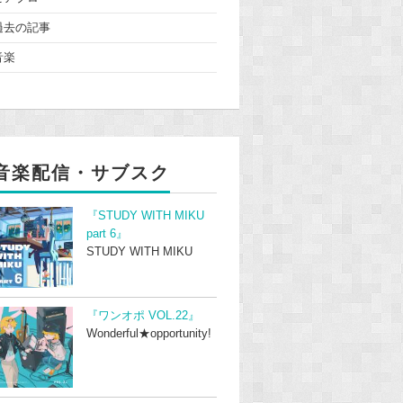
過去の記事
音楽
音楽配信・サブスク
『STUDY WITH MIKU
part 6』
STUDY WITH MIKU
『ワンオポ VOL.22』
Wonderful★opportunity!