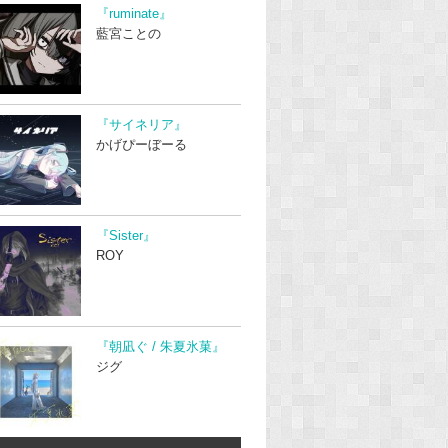
『ruminate』
藍宮ことの
『サイネリア』
かげぴーぼーる
『Sister』
ROY
『朝凪ぐ / 朱夏氷菓』
ジグ