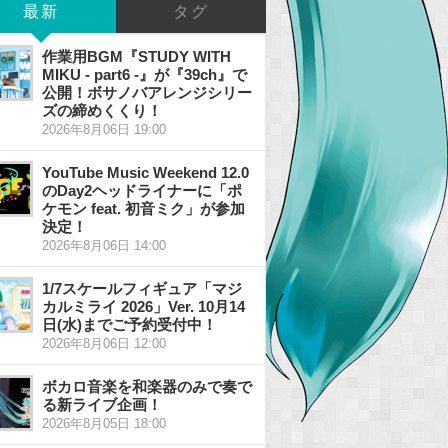
最新
タグ
作業用BGM『STUDY WITH
MIKU - part6 -』が『39ch』で
公開！ボサノバアレンジシリー
ズの締めくくり！
2026年8月06日 19:00
YouTube Music Weekend 12.0
のDay2ヘッドライナーに「ポ
ケモン feat. 初音ミク」が参加
決定！
2026年8月06日 14:00
1/7スケールフィギュア「マジ
カルミライ 2026」Ver. 10月14
日(水)までご予約受付中！
2026年8月06日 12:00
ボカロ音楽を和楽器のみで奏で
る新ライブ企画！
2026年8月05日 18:00