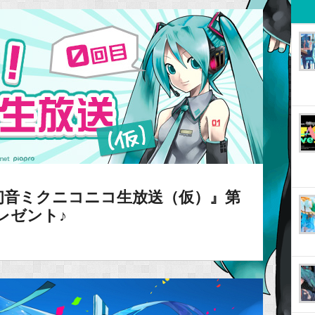
初音ミクニコニコ生放送（仮）』第
レゼント♪