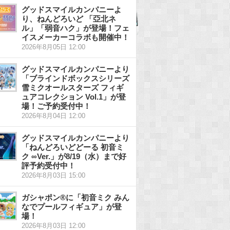
グッドスマイルカンパニーよ
り、ねんどろいど 「亞北ネ
ル」「弱音ハク」が登場！フェ
イスメーカーコラボも開催中！
2026年8月05日 12:00
グッドスマイルカンパニーより
「ブラインドボックスシリーズ
雪ミクオールスターズ フィギ
ュアコレクション Vol.1」が登
場！ご予約受付中！
2026年8月04日 12:00
グッドスマイルカンパニーより
「ねんどろいどどーる 初音ミ
ク ∞Ver.」が8/19（水）まで好
評予約受付中！
2026年8月03日 15:00
ガシャポン®に「初音ミク みん
なでプールフィギュア」が登
場！
2026年8月03日 12:00