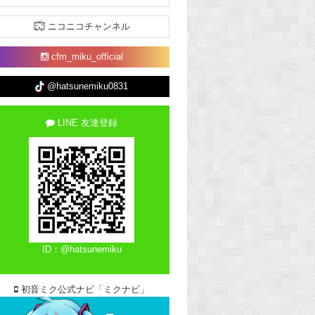
ニコニコチャンネル
cfm_miku_official
@hatsunemiku0831
LINE 友達登録
ID：@hatsunemiku
初音ミク公式ナビ「ミクナビ」