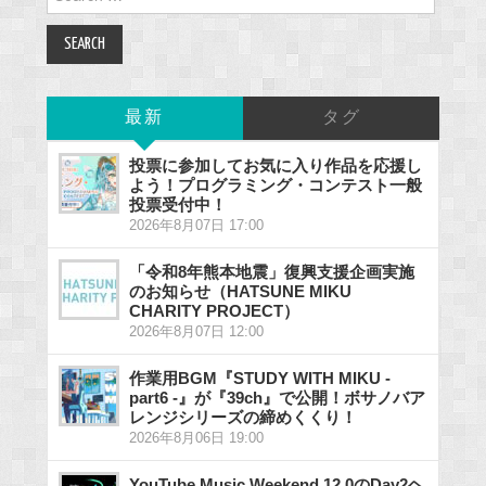
for:
最新
タグ
投票に参加してお気に入り作品を応援し
よう！プログラミング・コンテスト一般
投票受付中！
2026年8月07日 17:00
「令和8年熊本地震」復興支援企画実施
のお知らせ（HATSUNE MIKU
CHARITY PROJECT）
2026年8月07日 12:00
作業用BGM『STUDY WITH MIKU -
part6 -』が『39ch』で公開！ボサノバア
レンジシリーズの締めくくり！
2026年8月06日 19:00
YouTube Music Weekend 12.0のDay2ヘ