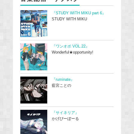
『STUDY WITH MIKU part 6』
STUDY WITH MIKU
『ワンオポ VOL.22』
Wonderful★opportunity!
『ruminate』
藍宮ことの
『サイネリア』
かげぴーぼーる