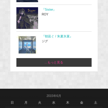
『Sister』
ROY
『朝凪ぐ / 朱夏氷菓』
ジグ
...もっと見る
2015年6月
日
月
火
水
木
金
土