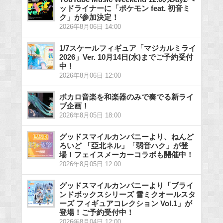
ッドライナーに「ポケモン feat. 初音ミ
ク」が参加決定！
2026年8月06日 14:00
1/7スケールフィギュア「マジカルミライ
2026」Ver. 10月14日(水)までご予約受付
中！
2026年8月06日 12:00
ボカロ音楽を和楽器のみで奏でる新ライ
ブ企画！
2026年8月05日 18:00
グッドスマイルカンパニーより、ねんど
ろいど 「亞北ネル」「弱音ハク」が登
場！フェイスメーカーコラボも開催中！
2026年8月05日 12:00
グッドスマイルカンパニーより「ブライ
ンドボックスシリーズ 雪ミクオールスタ
ーズ フィギュアコレクション Vol.1」が
登場！ご予約受付中！
2026年8月04日 12:00