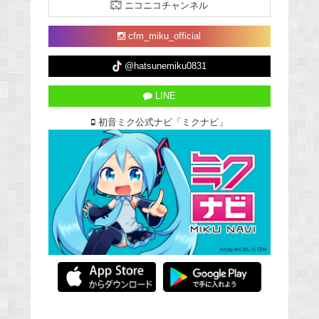
ニコニコチャンネル
cfm_miku_official
@hatsunemiku0831
LINE
初音ミク公式ナビ「ミクナビ」