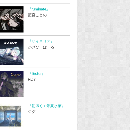
『ruminate』
藍宮ことの
『サイネリア』
かげぴーぼーる
『Sister』
ROY
『朝凪ぐ / 朱夏氷菓』
ジグ