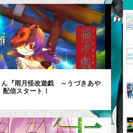
57Gさん『雨月怪改遊戯 ～うづきあや
』配信スタート！