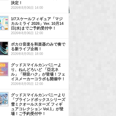
決定！
2026年8月06日 14:00
1/7スケールフィギュア「マジ
カルミライ 2026」Ver. 10月14
日(水)までご予約受付中！
2026年8月06日 12:00
ボカロ音楽を和楽器のみで奏で
る新ライブ企画！
2026年8月05日 18:00
グッドスマイルカンパニーよ
り、ねんどろいど 「亞北ネ
ル」「弱音ハク」が登場！フェ
イスメーカーコラボも開催中！
2026年8月05日 12:00
グッドスマイルカンパニーより
「ブラインドボックスシリーズ
雪ミクオールスターズ フィギ
ュアコレクション Vol.1」が登
場！ご予約受付中！