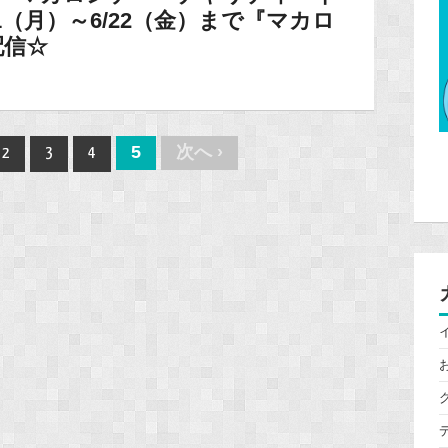
1（月）～6/22（金）まで『マカロ
配信☆
5
次へ ›
2
3
4