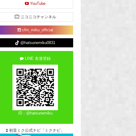
YouTube
ニコニコチャンネル
cfm_miku_official
@hatsunemiku0831
LINE 友達登録
ID：@hatsunemiku
初音ミク公式ナビ「ミクナビ」