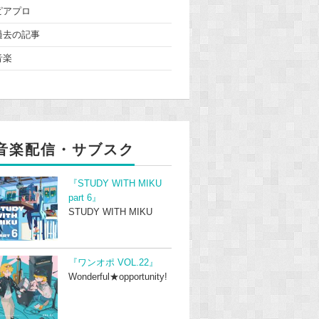
ピアプロ
過去の記事
音楽
音楽配信・サブスク
『STUDY WITH MIKU
part 6』
STUDY WITH MIKU
『ワンオポ VOL.22』
Wonderful★opportunity!