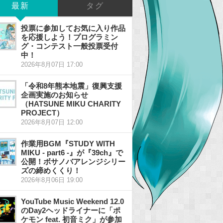
最新
タグ
投票に参加してお気に入り作品
を応援しよう！プログラミン
グ・コンテスト一般投票受付
中！
2026年8月07日 17:00
「令和8年熊本地震」復興支援
企画実施のお知らせ
（HATSUNE MIKU CHARITY
PROJECT）
2026年8月07日 12:00
作業用BGM『STUDY WITH
MIKU - part6 -』が『39ch』で
公開！ボサノバアレンジシリー
ズの締めくくり！
2026年8月06日 19:00
YouTube Music Weekend 12.0
のDay2ヘッドライナーに「ポ
ケモン feat. 初音ミク」が参加