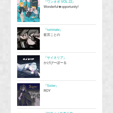
『ワンオポ VOL.22』
Wonderful★opportunity!
『ruminate』
藍宮ことの
『サイネリア』
かげぴーぼーる
『Sister』
ROY