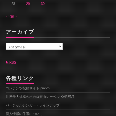
28
29
30
« 5月
7月 »
アーカイブ
ア
ー
カ
イ
ブ
RSS
各種リンク
コンテンツ投稿サイト piapro
世界最大規模のボカロ楽曲レーベル KARENT
バーチャルシンガー・ラインナップ
個人情報の保護について