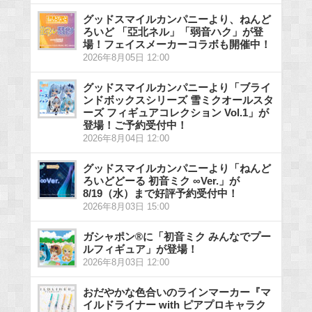
グッドスマイルカンパニーより、ねんど
ろいど 「亞北ネル」「弱音ハク」が登
場！フェイスメーカーコラボも開催中！
2026年8月05日 12:00
グッドスマイルカンパニーより「ブライ
ンドボックスシリーズ 雪ミクオールスタ
ーズ フィギュアコレクション Vol.1」が
登場！ご予約受付中！
2026年8月04日 12:00
グッドスマイルカンパニーより「ねんど
ろいどどーる 初音ミク ∞Ver.」が
8/19（水）まで好評予約受付中！
2026年8月03日 15:00
ガシャポン®に「初音ミク みんなでプー
ルフィギュア」が登場！
2026年8月03日 12:00
おだやかな色合いのラインマーカー『マ
イルドライナー with ピアプロキャラク