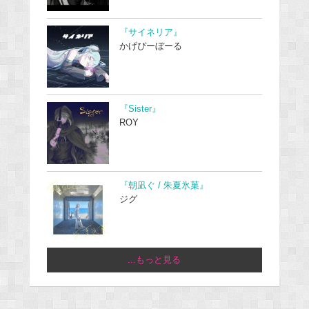
『サイネリア』
かげぴーぼーる
『Sister』
ROY
『朝凪ぐ / 朱夏氷菓』
ジグ
...もっと見る