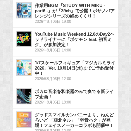
作業用BGM『STUDY WITH MIKU -
part6 -』が『39ch』で公開！ボサノバア
レンジシリーズの締めくくり！
2026年8月06日 19:00
YouTube Music Weekend 12.0のDay2ヘ
ッドライナーに「ポケモン feat. 初音ミ
ク」が参加決定！
2026年8月06日 14:00
1/7スケールフィギュア「マジカルミライ
2026」Ver. 10月14日(水)までご予約受付
中！
2026年8月06日 12:00
ボカロ音楽を和楽器のみで奏でる新ライ
ブ企画！
2026年8月05日 18:00
グッドスマイルカンパニーより、ねんど
ろいど 「亞北ネル」「弱音ハク」が登
場！フェイスメーカーコラボも開催中！