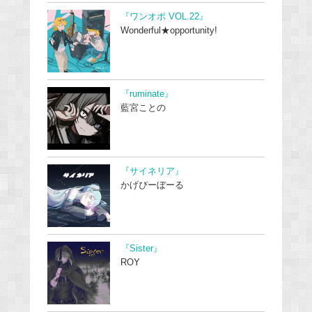
『ワンオポ VOL.22』
Wonderful★opportunity!
『ruminate』
藍宮ことの
『サイネリア』
かげぴーぼーる
『Sister』
ROY