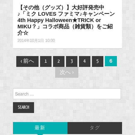
【その他（グッズ）】大好評発売中
♪「ミク LOVES ファミマ♪キャンペーン
4th Happy Halloween★TRICK or
MIKU？」コラボ商品（雑貨類）をご紹
介☆
2014年10月1日 10:00
Post
6
‹ 前へ
1
2
3
4
5
navigation
次へ ›
Search
for:
最新
タグ