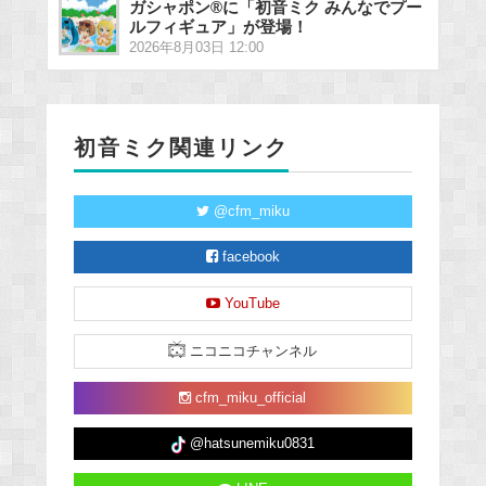
ガシャポン®に「初音ミク みんなでプー
ルフィギュア」が登場！
2026年8月03日 12:00
初音ミク関連リンク
@cfm_miku
facebook
YouTube
ニコニコチャンネル
cfm_miku_official
@hatsunemiku0831