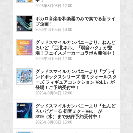
中！
2026年8月06日 12:00
ボカロ音楽を和楽器のみで奏でる新ライ
ブ企画！
2026年8月05日 18:00
グッドスマイルカンパニーより、ねんど
ろいど 「亞北ネル」「弱音ハク」が登
場！フェイスメーカーコラボも開催中！
2026年8月05日 12:00
グッドスマイルカンパニーより「ブライ
ンドボックスシリーズ 雪ミクオールスタ
ーズ フィギュアコレクション Vol.1」が
登場！ご予約受付中！
2026年8月04日 12:00
グッドスマイルカンパニーより「ねんど
ろいどどーる 初音ミク ∞Ver.」が
8/19（水）まで好評予約受付中！
2026年8月03日 15:00