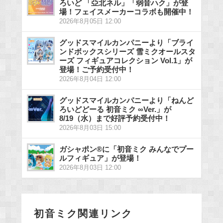
ろいど 「亞北ネル」「弱音ハク」が登
場！フェイスメーカーコラボも開催中！
2026年8月05日 12:00
グッドスマイルカンパニーより「ブライ
ンドボックスシリーズ 雪ミクオールスタ
ーズ フィギュアコレクション Vol.1」が
登場！ご予約受付中！
2026年8月04日 12:00
グッドスマイルカンパニーより「ねんど
ろいどどーる 初音ミク ∞Ver.」が
8/19（水）まで好評予約受付中！
2026年8月03日 15:00
ガシャポン®に「初音ミク みんなでプー
ルフィギュア」が登場！
2026年8月03日 12:00
初音ミク関連リンク