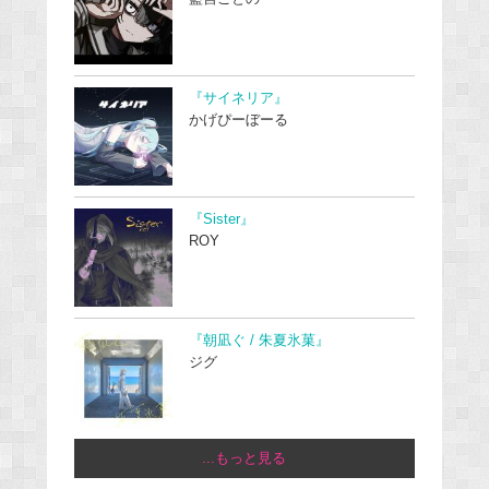
『サイネリア』
かげぴーぼーる
『Sister』
ROY
『朝凪ぐ / 朱夏氷菓』
ジグ
...もっと見る