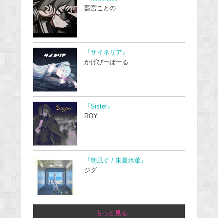
藍宮ことの
『サイネリア』
かげぴーぼーる
『Sister』
ROY
『朝凪ぐ / 朱夏氷菓』
ジグ
...もっと見る