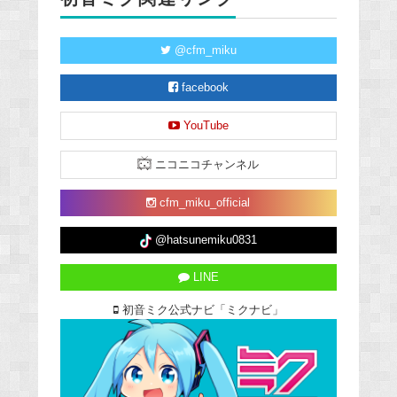
@cfm_miku
facebook
YouTube
ニコニコチャンネル
cfm_miku_official
@hatsunemiku0831
LINE
初音ミク公式ナビ「ミクナビ」