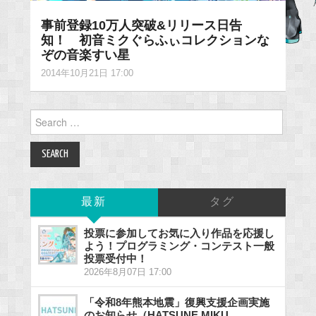
事前登録10万人突破&リリース日告
知！ 初音ミクぐらふぃコレクションな
ぞの音楽すい星
2014年10月21日 17:00
Search
for:
最新
タグ
投票に参加してお気に入り作品を応援し
よう！プログラミング・コンテスト一般
投票受付中！
2026年8月07日 17:00
「令和8年熊本地震」復興支援企画実施
のお知らせ（HATSUNE MIKU