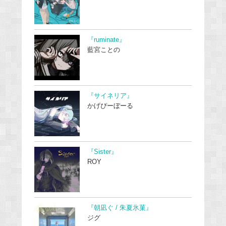
『ruminate』
藍宮ことの
『サイネリア』
かげぴーぼーる
『Sister』
ROY
『朝凪ぐ / 朱夏氷菓』
ジグ