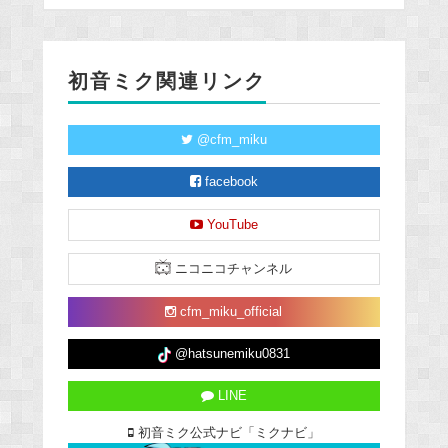
初音ミク関連リンク
@cfm_miku
facebook
YouTube
ニコニコチャンネル
cfm_miku_official
@hatsunemiku0831
LINE
初音ミク公式ナビ「ミクナビ」