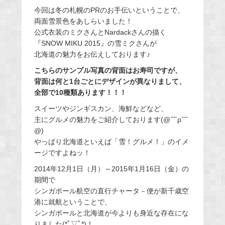
今回は冬の札幌のPRのお手伝いということで、
両面雪景色をあしらいました！
公式衣装のミクさんとNardackさんの描く
『SNOW MIKU 2015』の雪ミクさんが
北海道の魅力をお伝えしております♪
こちらのサンプル写真の背面はお寿司ですが、
背面は何と1台ごとにデザインが異なりまして、
全部で10種類あります！！！
スイーツやジンギスカン、海鮮などなど、
主にグルメの魅力をご紹介しております(@￣ρ￣
@)
やっぱり北海道といえば「雪！グルメ！」のイメ
ージですよねッ！
2014年12月1日（月）～2015年1月16日（金）の
期間で
シンガポール航空の直行チャータ－便が新千歳空
港に就航ということで、
シンガポールと北海道が今よりも身近な存在にな
りました(*ﾟ▽ﾟ*)！