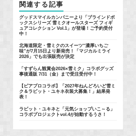
関連する記事
k
グッドスマイルカンパニーより「ブラインドボ
ックスシリーズ 雪ミクオールスターズ フィギ
ュアコレクション Vol.1」が登場！ご予約受付
中！
北海道限定・雪ミクのスイーツ“濃厚いちご
味”が7月15日より新発売！「マジカルミライ
2026」でも出張販売が決定
「すずらん観賞会2026×雪ミク」コラボグッズ
事後通販 7/31（金）まで受注受付中！
【ピアプロコラボ】「2027年ねんどろいど雪ミ
ク＆ラビット・ユキネ衣装大募集！」結果発
表！
ラビット・ユキネと「元気ショップいこ～る」
コラボプロジェクトvol.4が始動するうさ！