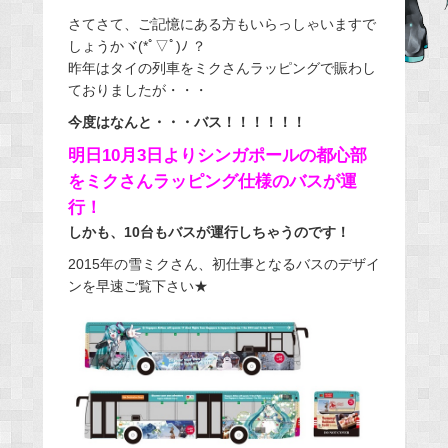
さてさて、ご記憶にある方もいらっしゃいますで
b
しょうかヾ(*ﾟ▽ﾟ)ﾉ ？
o
昨年はタイの列車をミクさんラッピングで賑わし
o
ておりましたが・・・
k
今度はなんと・・・バス！！！！！！
明日10月3日よりシンガポールの都心部
をミクさんラッピング仕様のバスが運
行！
しかも、10台もバスが運行しちゃうのです！
2015年の雪ミクさん、初仕事となるバスのデザイ
ンを早速ご覧下さい★