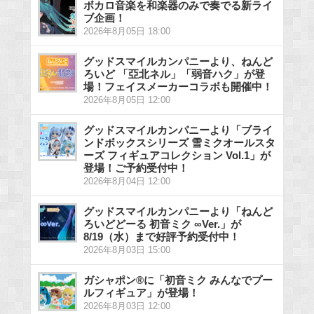
ボカロ音楽を和楽器のみで奏でる新ライ
ブ企画！
2026年8月05日 18:00
グッドスマイルカンパニーより、ねんど
ろいど 「亞北ネル」「弱音ハク」が登
場！フェイスメーカーコラボも開催中！
2026年8月05日 12:00
グッドスマイルカンパニーより「ブライ
ンドボックスシリーズ 雪ミクオールスタ
ーズ フィギュアコレクション Vol.1」が
登場！ご予約受付中！
2026年8月04日 12:00
グッドスマイルカンパニーより「ねんど
ろいどどーる 初音ミク ∞Ver.」が
8/19（水）まで好評予約受付中！
2026年8月03日 15:00
ガシャポン®に「初音ミク みんなでプー
ルフィギュア」が登場！
2026年8月03日 12:00