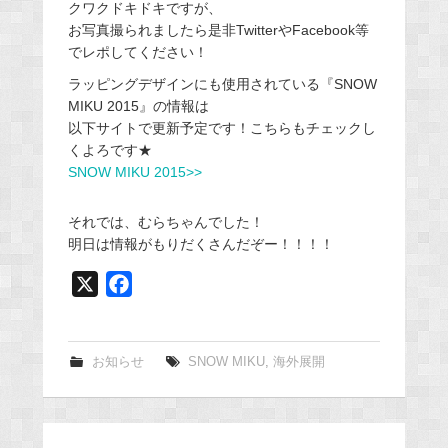
クワクドキドキですが、
お写真撮られましたら是非TwitterやFacebook等
でレポしてください！
ラッピングデザインにも使用されている『SNOW
MIKU 2015』の情報は
以下サイトで更新予定です！こちらもチェックし
くよろです★
SNOW MIKU 2015>>
それでは、むらちゃんでした！
明日は情報がもりだくさんだぞー！！！！
X
F
a
c
e
お知らせ
SNOW MIKU
,
海外展開
b
o
o