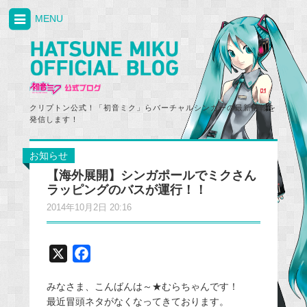
MENU
クリプトン公式！「初音ミク」らバーチャルシンガーの最新情報を
発信します！
お知らせ
【海外展開】シンガポールでミクさん
ラッピングのバスが運行！！
2014年10月2日 20:16
X
F
a
みなさま、こんばんは～★むらちゃんです！
c
最近冒頭ネタがなくなってきております。
e