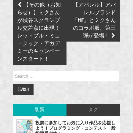
Post
【その他（お知
【アパレル】アパ
navigation
らせ）】ミクさん
レルブランド
が渋谷スクランブ
「PIIT」とミクさん
ル交差点に出現！
のコラボ服、第三
レッドブル・ミュ
弾が登場！
ージック・アカデ
ミーのキャンペー
ンスタート！
Search
for:
最新
タグ
投票に参加してお気に入り作品を応援し
よう！プログラミング・コンテスト一般