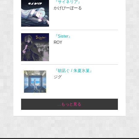
『サイネリア』
かげぴーぼーる
『Sister』
ROY
『朝凪ぐ / 朱夏氷菓』
ジグ
...もっと見る