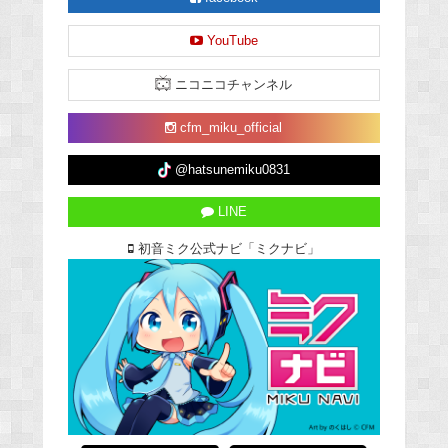
YouTube
ニコニコチャンネル
cfm_miku_official
@hatsunemiku0831
LINE
初音ミク公式ナビ「ミクナビ」