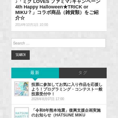
♪「ミク LOVES ファミマ♪キャンペーン
4th Happy Halloween★TRICK or
MIKU？」コラボ商品（雑貨類）をご紹
介☆
2014年10月1日 10:00
Search
for:
最新
タグ
投票に参加してお気に入り作品を応援し
よう！プログラミング・コンテスト一般
投票受付中！
2026年8月07日 17:00
「令和8年熊本地震」復興支援企画実施
のお知らせ（HATSUNE MIKU