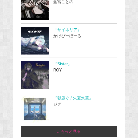
藍宮ことの
『サイネリア』
かげぴーぼーる
『Sister』
ROY
『朝凪ぐ / 朱夏氷菓』
ジグ
...もっと見る