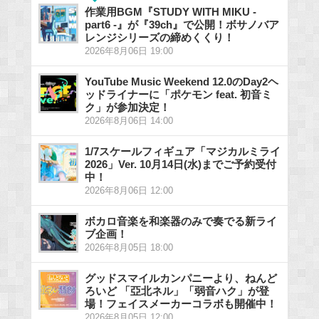
作業用BGM『STUDY WITH MIKU -
part6 -』が『39ch』で公開！ボサノバア
レンジシリーズの締めくくり！
2026年8月06日 19:00
YouTube Music Weekend 12.0のDay2ヘ
ッドライナーに「ポケモン feat. 初音ミ
ク」が参加決定！
2026年8月06日 14:00
1/7スケールフィギュア「マジカルミライ
2026」Ver. 10月14日(水)までご予約受付
中！
2026年8月06日 12:00
ボカロ音楽を和楽器のみで奏でる新ライ
ブ企画！
2026年8月05日 18:00
グッドスマイルカンパニーより、ねんど
ろいど 「亞北ネル」「弱音ハク」が登
場！フェイスメーカーコラボも開催中！
2026年8月05日 12:00