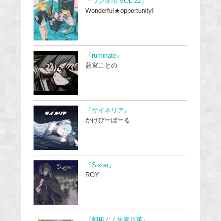
『ワンオポ VOL.22』
Wonderful★opportunity!
『ruminate』
藍宮ことの
『サイネリア』
かげぴーぼーる
『Sister』
ROY
『朝凪ぐ / 朱夏氷菓』