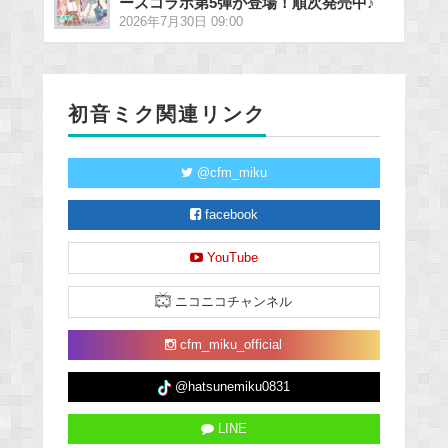
ーズコラボ第5弾が登場！順次発売中♪
2026年7月30日 09:00
初音ミク関連リンク
@cfm_miku
facebook
YouTube
ニコニコチャンネル
cfm_miku_official
@hatsunemiku0831
LINE