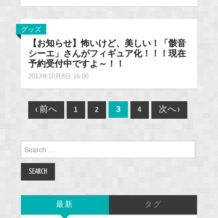
グッズ
【お知らせ】怖いけど、美しい！「骸音
シーエ」さんがフィギュア化！！！現在
予約受付中ですよ～！！
2013年10月8日 16:00
Post
3
‹ 前へ
1
2
4
次へ ›
navigation
Search
for:
最新
タグ