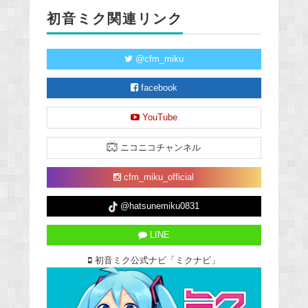
初音ミク関連リンク
@cfm_miku
facebook
YouTube
ニコニコチャンネル
cfm_miku_official
@hatsunemiku0831
LINE
初音ミク公式ナビ「ミクナビ」