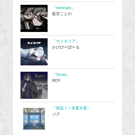
『ruminate』
藍宮ことの
『サイネリア』
かげぴーぼーる
『Sister』
ROY
『朝凪ぐ / 朱夏氷菓』
ジグ