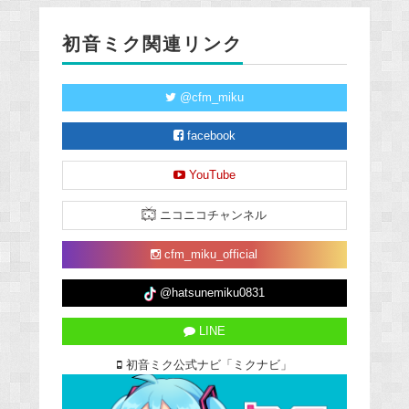
初音ミク関連リンク
@cfm_miku
facebook
YouTube
ニコニコチャンネル
cfm_miku_official
@hatsunemiku0831
LINE
初音ミク公式ナビ「ミクナビ」