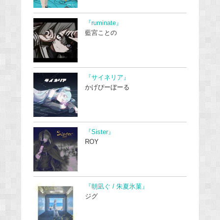
『ruminate』
藍宮ことの
『サイネリア』
かげぴーぼーる
『Sister』
ROY
『朝凪ぐ / 朱夏氷菓』
ジグ