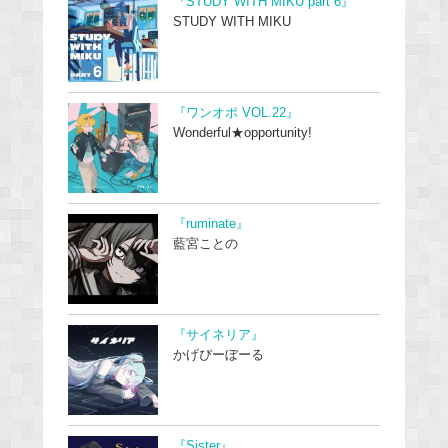
『STUDY WITH MIKU part 6』
STUDY WITH MIKU
『ワンオポ VOL.22』
Wonderful★opportunity!
『ruminate』
藍宮ことの
『サイネリア』
かげぴーぼーる
『Sister』