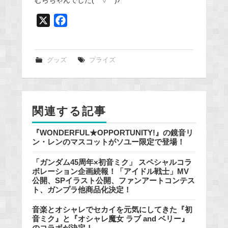
むらちゃんでした( ´ ▽ ` )ﾉ
X
F
a
c
e
グッズ
プライズ
b
o
o
関連する記事
k
『WONDERFUL★OPPORTUNITY!』の鏡音リ
ン・レンのマスコットがソユー限定で登場！
「ガンダム45周年×初音ミク」 スペシャルコラ
ボレーション企画続報！「アイドル戦士」MV
公開、SPイラスト公開、ファンアートコンテス
ト、ガンプラ他商品化決定！
音楽とオシャレでセカイを元気にしてきた『初
音ミク』と『オシャレ魔女 ラブ and ベリー』
のコラボが決定！