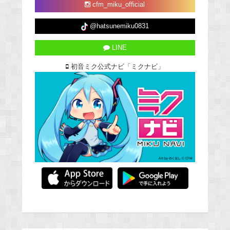
cfm_miku_official
@hatsunemiku0831
LINE
初音ミク公式ナビ「ミクナビ」