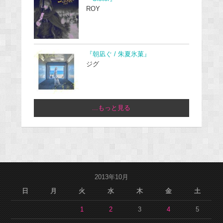
ROY
『朝凪ぐ / 朱夏氷菓』
ジグ
...もっと見る
2013年10月
日
月
火
水
木
金
土
1
2
3
4
5