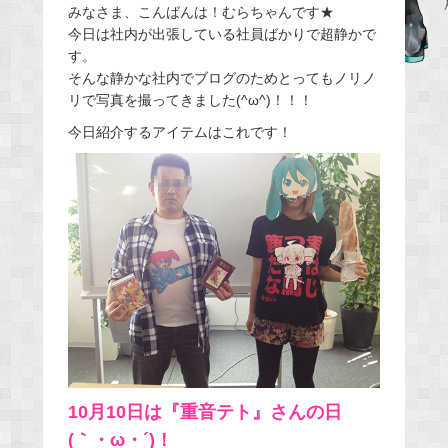
みなさま、こんばんは！むらちゃんです★
c
今日は社内が出張している社員ばかりで超静かで
e
す。
b
そんな静かな社内でブログのためとってもノリノ
o
リで写真を撮ってきました(^ω^)！！！
o
今日紹介するアイテムはこれです！
k
10月10日は『重音テト』さんの日
(｀・ω・´)！