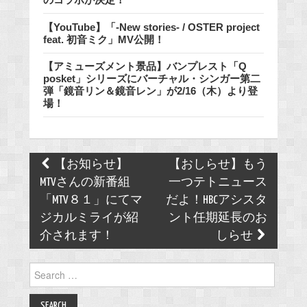
【YouTube】「-New stories- / OSTER project
feat. 初音ミク」MV公開！
【アミューズメント景品】バンプレスト「Q
posket」シリーズにバーチャル・シンガー第二
弾「鏡音リン＆鏡音レン」が2/16（木）より登
場！
Post
【お知らせ】
【おしらせ】もう
navigation
MTVさんの新番組
一つテトニュース
「MTV８１」にてマ
だよ！HBCアシスタ
ジカルミライが紹
ント任期延長のお
介されます！
しらせ
Search
for: