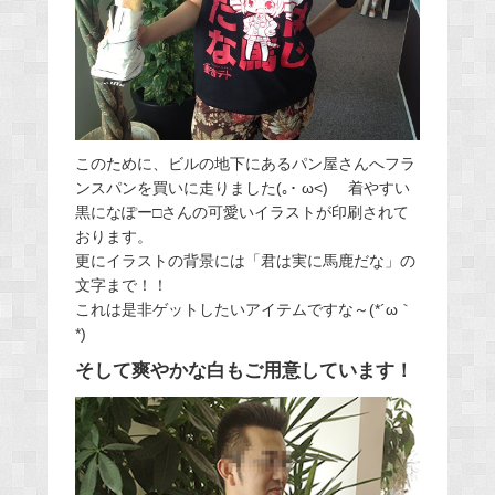
このために、ビルの地下にあるパン屋さんへフラ
ンスパンを買いに走りました(｡･ ω<)ゞ 着やすい
黒になぽー□さんの可愛いイラストが印刷されて
おります。
更にイラストの背景には「君は実に馬鹿だな」の
文字まで！！
これは是非ゲットしたいアイテムですな～(*´ω｀
*)
そして爽やかな白もご用意しています！