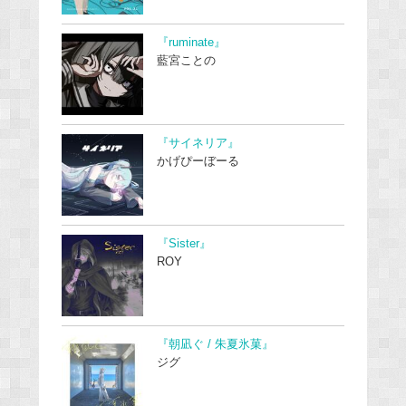
『ruminate』
藍宮ことの
『サイネリア』
かげぴーぼーる
『Sister』
ROY
『朝凪ぐ / 朱夏氷菓』
ジグ