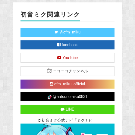
初音ミク関連リンク
@cfm_miku
facebook
YouTube
ニコニコチャンネル
cfm_miku_official
@hatsunemiku0831
LINE
初音ミク公式ナビ「ミクナビ」