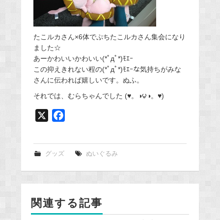
たこルカさん×6体でぷちたこルカさん集会になり
ました☆
あーかわいいかわいい(*ﾟдﾟ*)ﾓｴｰ
この抑えきれない程の(*ﾟдﾟ*)ﾓｴｰな気持ちがみな
さんに伝われば嬉しいです。ぬふ。
それでは、むらちゃんでした (♥。◑౪◑。♥)
X
F
a
c
e
グッズ
ぬいぐるみ
b
o
o
関連する記事
k