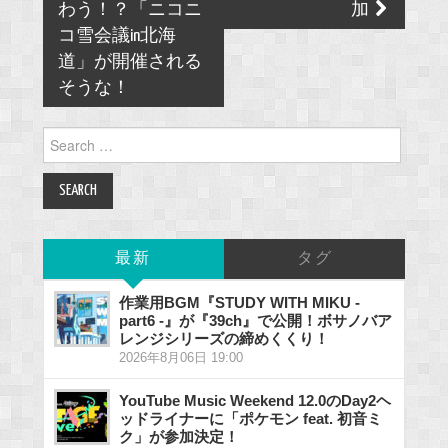
わう！？「ニコニ
加
コ雪会議in北海
道」が開催される
そうな！
Search
for:
最新
タグ
作業用BGM『STUDY WITH MIKU -
part6 -』が『39ch』で公開！ボサノバア
レンジシリーズの締めくくり！
2026年8月06日 19:00
YouTube Music Weekend 12.0のDay2ヘ
ッドライナーに「ポケモン feat. 初音ミ
ク」が参加決定！