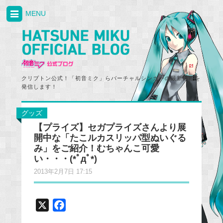
MENU
クリプトン公式！「初音ミク」らバーチャルシンガーの最新情報を
発信します！
グッズ
【プライズ】セガプライズさんより展
開中な「たこルカスリッパ型ぬいぐる
み」をご紹介！むちゃんこ可愛
い・・・(*ﾟдﾟ*)
2013年2月7日 17:15
X
F
a