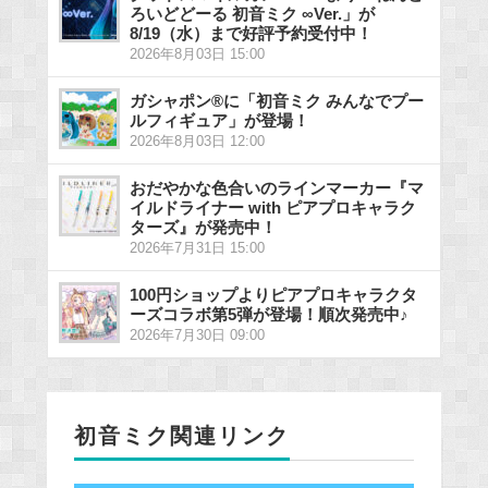
ろいどどーる 初音ミク ∞Ver.」が
8/19（水）まで好評予約受付中！
2026年8月03日 15:00
ガシャポン®に「初音ミク みんなでプー
ルフィギュア」が登場！
2026年8月03日 12:00
おだやかな色合いのラインマーカー『マ
イルドライナー with ピアプロキャラク
ターズ』が発売中！
2026年7月31日 15:00
100円ショップよりピアプロキャラクタ
ーズコラボ第5弾が登場！順次発売中♪
2026年7月30日 09:00
初音ミク関連リンク