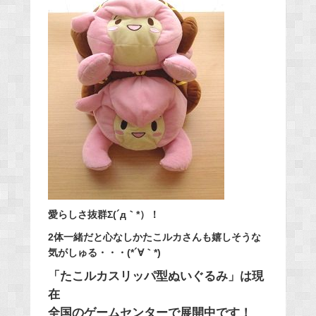
愛らしさ抜群Σ(´д｀*）！
2体一緒だと心なしかたこルカさんも嬉しそうな
気がしゅる・・・(*´∀｀*)
「たこルカスリッパ型ぬいぐるみ」は現
在
全国のゲームセンターで展開中です！