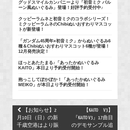
グッドスマイルカンパニーより「初音ミク バル
ーン風ぬいぐるみ」登場！好評予約受付中♪
クッピーラムネと初音ミクのコラボシリーズ！
ミクッピーラムネのChibiぬいおすわりマスコッ
トが新登場！
「ガンダム45周年×初音ミク」からぬいぐるみ6
種＆Chibiぬいおすわりマスコット6種が登場！
12月発売決定！
ほっとあたたまる♪「あったかぬいぐるみ
KAITO」本日より予約受付開始！
抱っこしてぽかぽか！「あったかぬいぐるみ
MEIKO」が本日より予約受付開始！
Post
【お知らせ】2
【KAITO V3】
navigation
月10日（日）の新
『KAITO V3』17曲目
千歳空港はより賑
のデモサンプル追