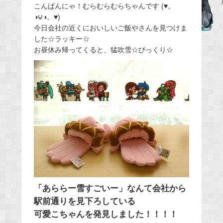
こんばんにゃ！むらむらむらちゃんです (♥。
c
◑౪◑。♥)
e
今日会社の近くにおいしいご飯やさんを見つけま
b
した☆ラッキー☆
o
お昼休み帰ってくると、猛吹雪☆びっくり☆
o
k
「あららー雪すごいー」なんて会社から
駅前通りを見下ろしている
可愛こちゃんを発見しました！！！！