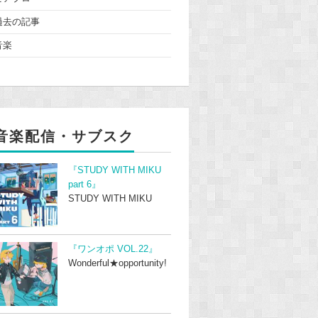
過去の記事
音楽
音楽配信・サブスク
『STUDY WITH MIKU
part 6』
STUDY WITH MIKU
『ワンオポ VOL.22』
Wonderful★opportunity!