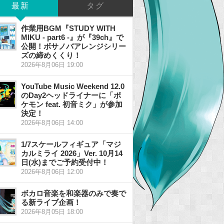
最新
タグ
作業用BGM『STUDY WITH
MIKU - part6 -』が『39ch』で
公開！ボサノバアレンジシリー
ズの締めくくり！
2026年8月06日 19:00
YouTube Music Weekend 12.0
のDay2ヘッドライナーに「ポ
ケモン feat. 初音ミク」が参加
決定！
2026年8月06日 14:00
1/7スケールフィギュア「マジ
カルミライ 2026」Ver. 10月14
日(水)までご予約受付中！
2026年8月06日 12:00
ボカロ音楽を和楽器のみで奏で
る新ライブ企画！
2026年8月05日 18:00