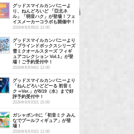
グッドスマイルカンパニーよ
り、ねんどろいど 「亞北ネ
ル」「弱音ハク」が登場！フェ
イスメーカーコラボも開催中！
2026年8月05日 12:00
グッドスマイルカンパニーより
「ブラインドボックスシリーズ
雪ミクオールスターズ フィギ
ュアコレクション Vol.1」が登
場！ご予約受付中！
2026年8月04日 12:00
グッドスマイルカンパニーより
「ねんどろいどどーる 初音ミ
ク ∞Ver.」が8/19（水）まで好
評予約受付中！
2026年8月03日 15:00
ガシャポン®に「初音ミク みん
なでプールフィギュア」が登
場！
2026年8月03日 12:00