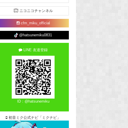
ニコニコチャンネル
cfm_miku_official
@hatsunemiku0831
LINE 友達登録
ID：@hatsunemiku
初音ミク公式ナビ「ミクナビ」