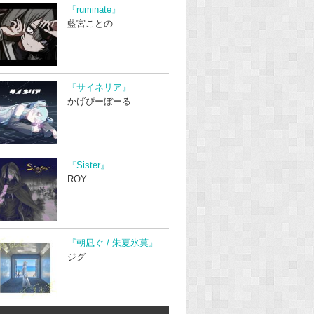
『ruminate』
藍宮ことの
『サイネリア』
かげぴーぼーる
『Sister』
ROY
『朝凪ぐ / 朱夏氷菓』
ジグ