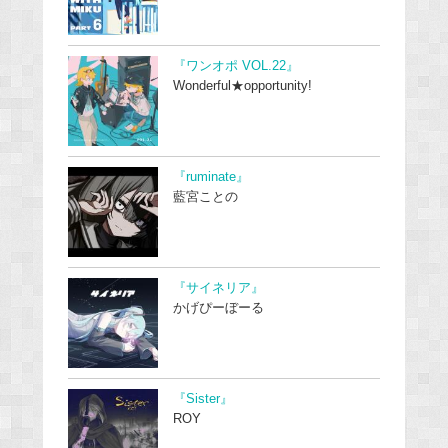
『ワンオポ VOL.22』
Wonderful★opportunity!
『ruminate』
藍宮ことの
『サイネリア』
かげぴーぼーる
『Sister』
ROY