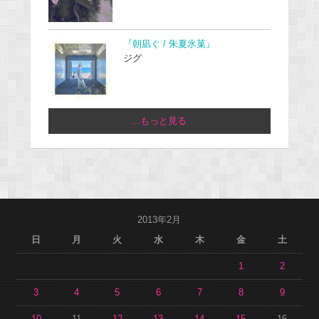
『朝凪ぐ / 朱夏氷菓』
ジグ
...もっと見る
2013年2月
日
月
火
水
木
金
土
1
2
3
4
5
6
7
8
9
10
11
12
13
14
15
16