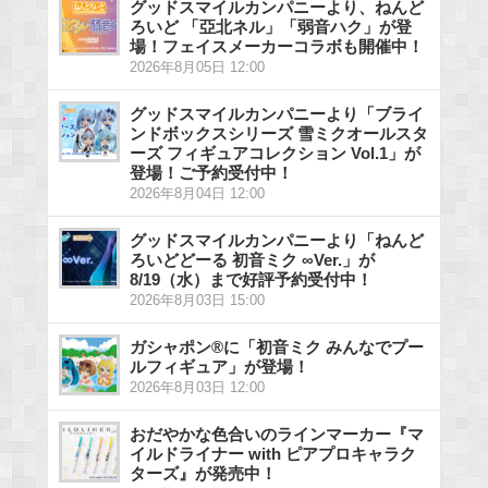
グッドスマイルカンパニーより、ねんど
ろいど 「亞北ネル」「弱音ハク」が登
場！フェイスメーカーコラボも開催中！
2026年8月05日 12:00
グッドスマイルカンパニーより「ブライ
ンドボックスシリーズ 雪ミクオールスタ
ーズ フィギュアコレクション Vol.1」が
登場！ご予約受付中！
2026年8月04日 12:00
グッドスマイルカンパニーより「ねんど
ろいどどーる 初音ミク ∞Ver.」が
8/19（水）まで好評予約受付中！
2026年8月03日 15:00
ガシャポン®に「初音ミク みんなでプー
ルフィギュア」が登場！
2026年8月03日 12:00
おだやかな色合いのラインマーカー『マ
イルドライナー with ピアプロキャラク
ターズ』が発売中！