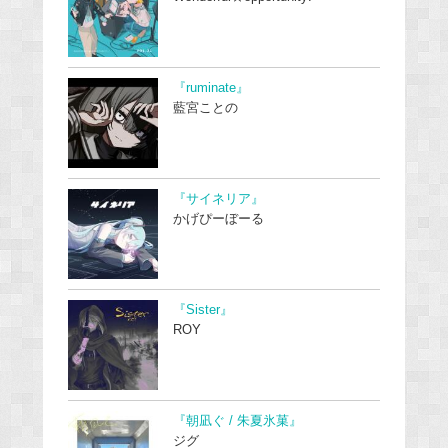
『ruminate』
藍宮ことの
『サイネリア』
かげぴーぼーる
『Sister』
ROY
『朝凪ぐ / 朱夏氷菓』
ジグ