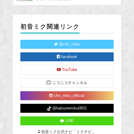
初音ミク関連リンク
@cfm_miku
facebook
YouTube
ニコニコチャンネル
cfm_miku_official
@hatsunemiku0831
LINE
初音ミク公式ナビ「ミクナビ」