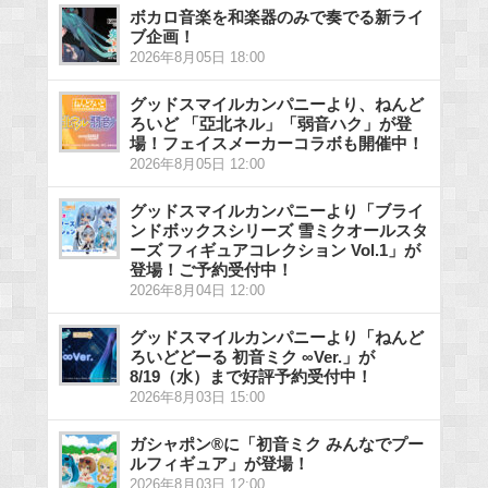
ボカロ音楽を和楽器のみで奏でる新ライ
ブ企画！
2026年8月05日 18:00
グッドスマイルカンパニーより、ねんど
ろいど 「亞北ネル」「弱音ハク」が登
場！フェイスメーカーコラボも開催中！
2026年8月05日 12:00
グッドスマイルカンパニーより「ブライ
ンドボックスシリーズ 雪ミクオールスタ
ーズ フィギュアコレクション Vol.1」が
登場！ご予約受付中！
2026年8月04日 12:00
グッドスマイルカンパニーより「ねんど
ろいどどーる 初音ミク ∞Ver.」が
8/19（水）まで好評予約受付中！
2026年8月03日 15:00
ガシャポン®に「初音ミク みんなでプー
ルフィギュア」が登場！
2026年8月03日 12:00