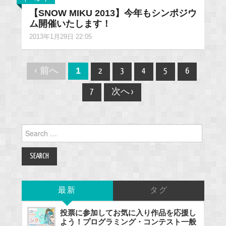
【SNOW MIKU 2013】今年もシンポジウ
ム開催いたします！
2013年1月29日 22:05
Post
‹ 前へ
1
2
3
4
5
6
navigation
7
次へ ›
Search
for:
最新
タグ
投票に参加してお気に入り作品を応援し
よう！プログラミング・コンテスト一般