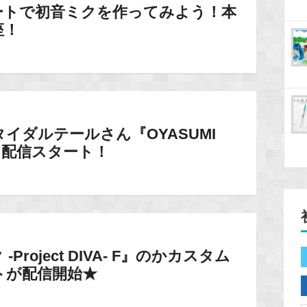
コレートで初音ミクを作ってみよう！本
座！
タイダルテールさん『OYASUMI
 mix』配信スタート！
roject DIVA- F』のかカスタム
トが配信開始★