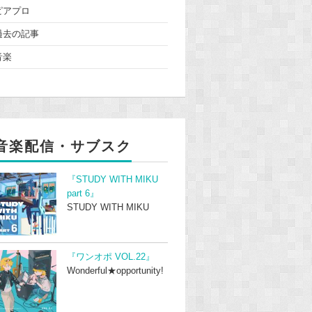
ピアプロ
過去の記事
音楽
音楽配信・サブスク
『STUDY WITH MIKU
part 6』
STUDY WITH MIKU
『ワンオポ VOL.22』
Wonderful★opportunity!