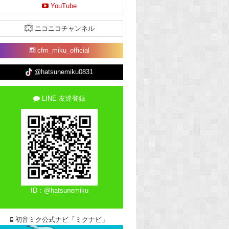
YouTube
ニコニコチャンネル
cfm_miku_official
@hatsunemiku0831
LINE 友達登録
ID：@hatsunemiku
初音ミク公式ナビ「ミクナビ」