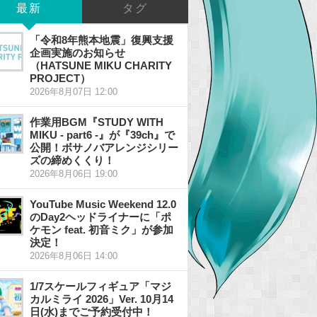
最新
タグ
「令和8年熊本地震」復興支援
企画実施のお知らせ
（HATSUNE MIKU CHARITY
PROJECT）
2026年8月07日 12:00
作業用BGM『STUDY WITH
MIKU - part6 -』が『39ch』で
公開！ボサノバアレンジシリー
ズの締めくくり！
2026年8月06日 19:00
YouTube Music Weekend 12.0
のDay2ヘッドライナーに「ポ
ケモン feat. 初音ミク」が参加
決定！
2026年8月06日 14:00
1/7スケールフィギュア「マジ
カルミライ 2026」Ver. 10月14
日(水)までご予約受付中！