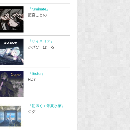
『ruminate』
藍宮ことの
『サイネリア』
かげぴーぼーる
『Sister』
ROY
『朝凪ぐ / 朱夏氷菓』
ジグ