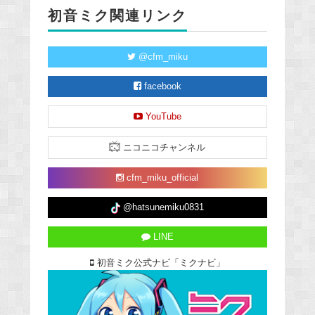
初音ミク関連リンク
@cfm_miku
facebook
YouTube
ニコニコチャンネル
cfm_miku_official
@hatsunemiku0831
LINE
初音ミク公式ナビ「ミクナビ」