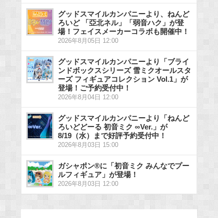
グッドスマイルカンパニーより、ねんど
ろいど 「亞北ネル」「弱音ハク」が登
場！フェイスメーカーコラボも開催中！
2026年8月05日 12:00
グッドスマイルカンパニーより「ブライ
ンドボックスシリーズ 雪ミクオールスタ
ーズ フィギュアコレクション Vol.1」が
登場！ご予約受付中！
2026年8月04日 12:00
グッドスマイルカンパニーより「ねんど
ろいどどーる 初音ミク ∞Ver.」が
8/19（水）まで好評予約受付中！
2026年8月03日 15:00
ガシャポン®に「初音ミク みんなでプー
ルフィギュア」が登場！
2026年8月03日 12:00