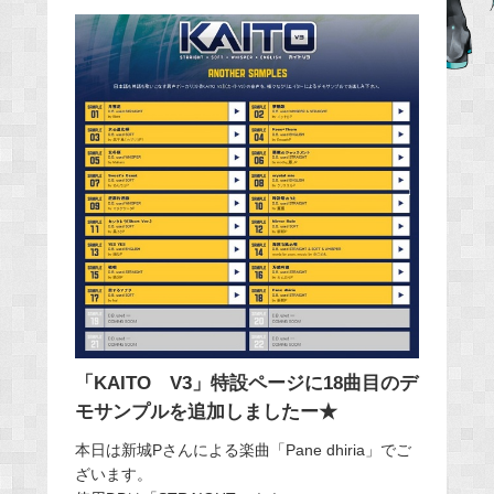
b
o
o
k
「KAITO V3」特設ページに18曲目のデ
モサンプルを追加しましたー★
本日は新城Pさんによる楽曲「Pane dhiria」でご
ざいます。