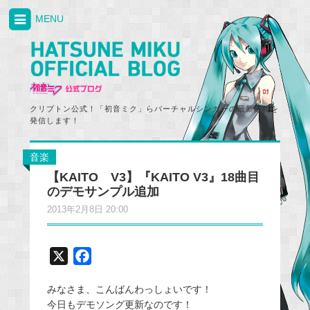
MENU
クリプトン公式！「初音ミク」らバーチャルシンガーの最新情報を
発信します！
音楽
【KAITO V3】『KAITO V3』18曲目
のデモサンプル追加
2013年2月8日 20:00
X
F
a
みなさま、こんばんわっしょいです！
c
今日もデモソング更新なのです！
e