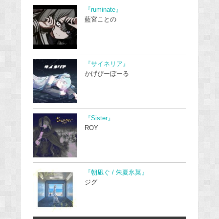
『ruminate』
藍宮ことの
『サイネリア』
かげぴーぼーる
『Sister』
ROY
『朝凪ぐ / 朱夏氷菓』
ジグ