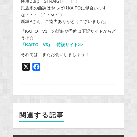
使用DBは「STRAIGHT」！！
民族系の曲調はやっぱりKAITOに似合います
な・・・（｀・ω・´）
新城Pさん、ご協力ありがとうございました。
「KAITO V3」の詳細や予約は下記サイトからど
うぞ☆
『KAITO V3』 特設サイト>>
それでは、またお会いしましょう！
X
F
a
c
e
b
o
関連する記事
o
k