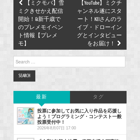
Post
【ミクモバ】雪
【YouTube】ミクチ
navigation
ミクきせかえ配信
ャンネル遂にスタ
開始！&新千歳で
ート！KEIさんのラ
のプレメモイベン
イブ・ドローイン
ト情報【プレメ
グとインタビュー
モ】
をお届け！
Search
for:
最新
タグ
投票に参加してお気に入り作品を応援し
よう！プログラミング・コンテスト一般
投票受付中！
2026年8月07日 17:00