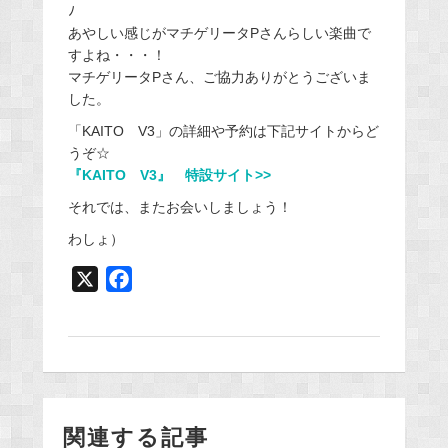
ﾉ
あやしい感じがマチゲリータPさんらしい楽曲で
すよね・・・！
マチゲリータPさん、ご協力ありがとうございま
した。
「KAITO V3」の詳細や予約は下記サイトからど
うぞ☆
『KAITO V3』 特設サイト>>
それでは、またお会いしましょう！
わしょ）
X
F
a
c
e
b
o
関連する記事
o