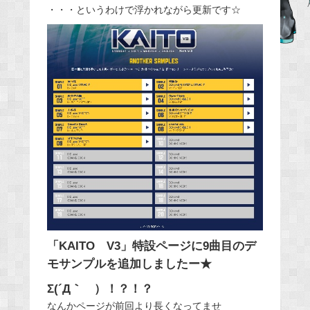
・・・というわけで浮かれながら更新です☆
b
o
o
k
「KAITO V3」特設ページに9曲目のデ
モサンプルを追加しましたー★
Σ(´Д｀ ）！？！？
なんかページが前回より長くなってませ