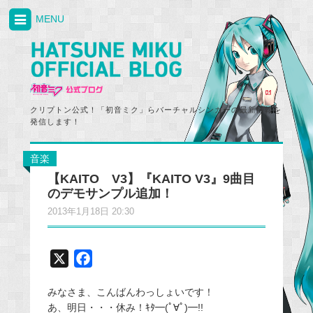
MENU
クリプトン公式！「初音ミク」らバーチャルシンガーの最新情報を
発信します！
音楽
【KAITO V3】『KAITO V3』9曲目
のデモサンプル追加！
2013年1月18日 20:30
X
F
a
みなさま、こんばんわっしょいです！
c
あ、明日・・・休み！ｷﾀ━(ﾟ∀ﾟ)━!!
e