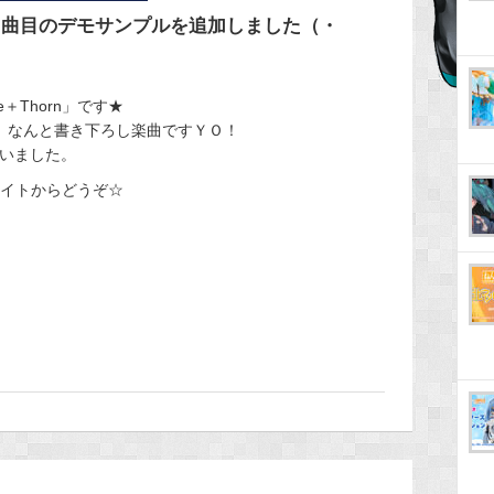
に４曲目のデモサンプルを追加しました（・
e＋Thorn」です★
おり、なんと書き下ろし楽曲ですＹＯ！
ざいました。
サイトからどうぞ☆