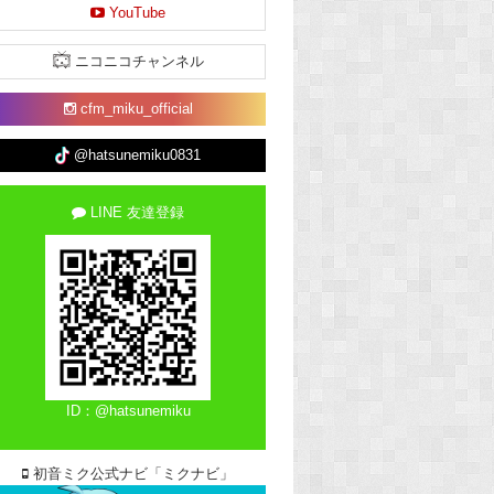
YouTube
ニコニコチャンネル
cfm_miku_official
@hatsunemiku0831
LINE 友達登録
ID：@hatsunemiku
初音ミク公式ナビ「ミクナビ」