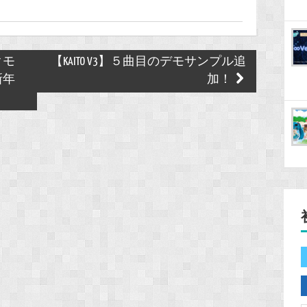
クモ
【KAITO V3】５曲目のデモサンプル追
新年
加！