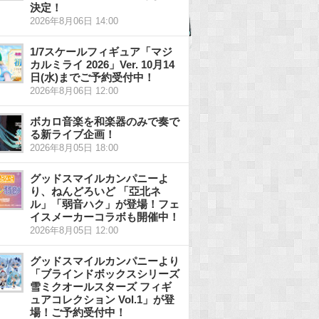
決定！
2026年8月06日 14:00
1/7スケールフィギュア「マジ
カルミライ 2026」Ver. 10月14
日(水)までご予約受付中！
2026年8月06日 12:00
ボカロ音楽を和楽器のみで奏で
る新ライブ企画！
2026年8月05日 18:00
グッドスマイルカンパニーよ
り、ねんどろいど 「亞北ネ
ル」「弱音ハク」が登場！フェ
イスメーカーコラボも開催中！
2026年8月05日 12:00
グッドスマイルカンパニーより
「ブラインドボックスシリーズ
雪ミクオールスターズ フィギ
ュアコレクション Vol.1」が登
場！ご予約受付中！