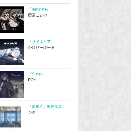
『ruminate』
藍宮ことの
『サイネリア』
かげぴーぼーる
『Sister』
ROY
『朝凪ぐ / 朱夏氷菓』
ジグ