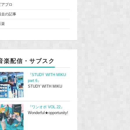
ピアプロ
過去の記事
音楽
音楽配信・サブスク
『STUDY WITH MIKU
part 6』
STUDY WITH MIKU
『ワンオポ VOL.22』
Wonderful★opportunity!