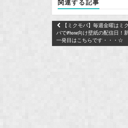
関連する記事
o
k
Post
【ミクモバ】毎週金曜はミ
navigation
バでiPhone向け壁紙の配信日！
一発目はこちらです・・・☆