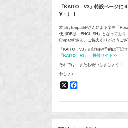
「KAITO V3」特設ページ
∀・）！
本日はEmpathPさんによる楽曲「Ros
使用DBは「ENGLISH」となって
EmpathPさん、ご協力ありがとうご
「KAITO V3」の詳細や予約は下記
『KAITO V3』 特設サイト>>
それでは、またお会いしましょう！
わしょ）
X
F
a
c
e
b
o