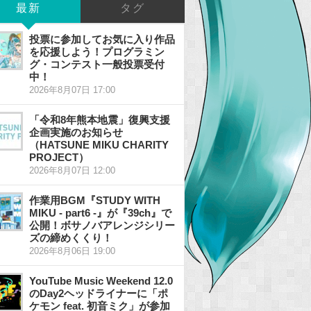
最新
タグ
投票に参加してお気に入り作品
を応援しよう！プログラミン
グ・コンテスト一般投票受付
中！
2026年8月07日 17:00
「令和8年熊本地震」復興支援
企画実施のお知らせ
（HATSUNE MIKU CHARITY
PROJECT）
2026年8月07日 12:00
作業用BGM『STUDY WITH
MIKU - part6 -』が『39ch』で
公開！ボサノバアレンジシリー
ズの締めくくり！
2026年8月06日 19:00
YouTube Music Weekend 12.0
のDay2ヘッドライナーに「ポ
ケモン feat. 初音ミク」が参加