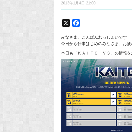
2013年1月4日 21:00
X
F
a
みなさま、こんばんわっしょいです！
c
今日から仕事はじめのみなさま、お疲れ
e
本日も「ＫＡＩＴＯ Ｖ３」の情報を
b
o
o
k