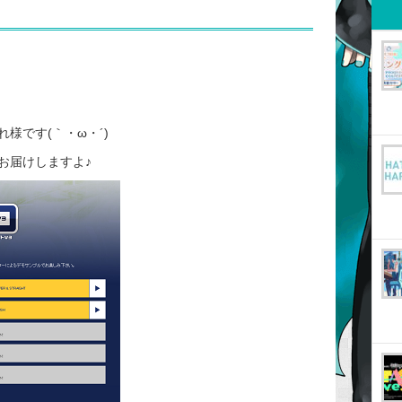
様です(｀・ω・´)
お届けしますよ♪