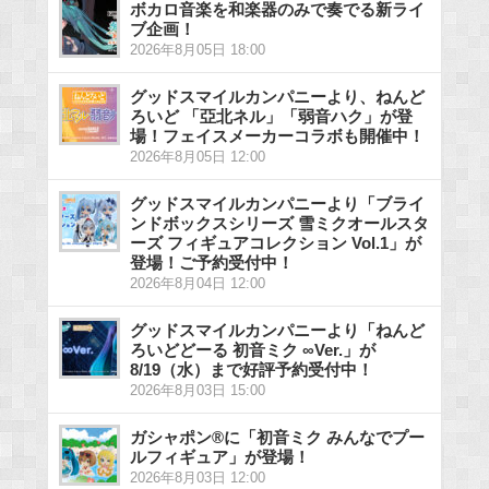
ボカロ音楽を和楽器のみで奏でる新ライ
ブ企画！
2026年8月05日 18:00
グッドスマイルカンパニーより、ねんど
ろいど 「亞北ネル」「弱音ハク」が登
場！フェイスメーカーコラボも開催中！
2026年8月05日 12:00
グッドスマイルカンパニーより「ブライ
ンドボックスシリーズ 雪ミクオールスタ
ーズ フィギュアコレクション Vol.1」が
登場！ご予約受付中！
2026年8月04日 12:00
グッドスマイルカンパニーより「ねんど
ろいどどーる 初音ミク ∞Ver.」が
8/19（水）まで好評予約受付中！
2026年8月03日 15:00
ガシャポン®に「初音ミク みんなでプー
ルフィギュア」が登場！
2026年8月03日 12:00