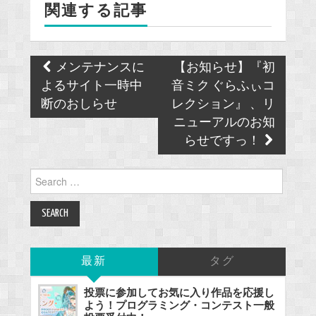
関連する記事
o
k
Post
メンテナンスに
【お知らせ】『初
navigation
よるサイト一時中
音ミク ぐらふぃコ
断のおしらせ
レクション』 、リ
ニューアルのお知
らせですっ！
Search
for:
最新
タグ
投票に参加してお気に入り作品を応援し
よう！プログラミング・コンテスト一般