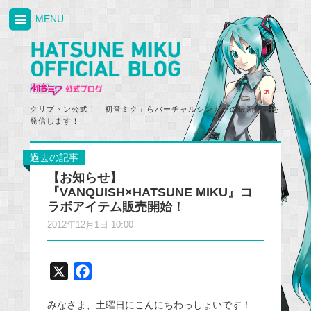
MENU
クリプトン公式！「初音ミク」らバーチャルシンガーの最新情報を
発信します！
過去の記事
【お知らせ】
『VANQUISH×HATSUNE MIKU』コ
ラボアイテム販売開始！
2012年12月1日 10:00
X
F
a
みなさま、土曜日にこんにちわっしょいです！
c