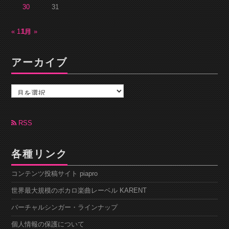
30
31
« 11月
1月 »
アーカイブ
ア
ー
カ
イ
ブ
RSS
各種リンク
コンテンツ投稿サイト piapro
世界最大規模のボカロ楽曲レーベル KARENT
バーチャルシンガー・ラインナップ
個人情報の保護について