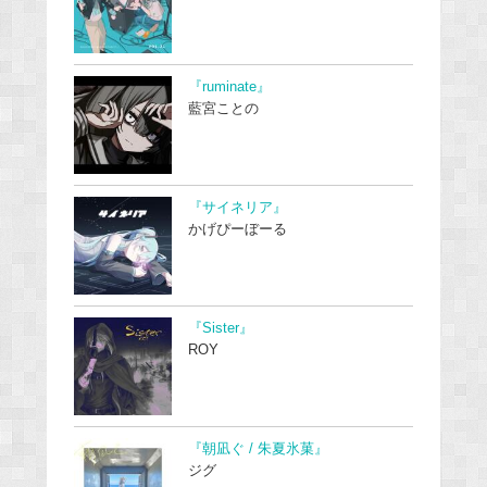
『ruminate』
藍宮ことの
『サイネリア』
かげぴーぼーる
『Sister』
ROY
『朝凪ぐ / 朱夏氷菓』
ジグ