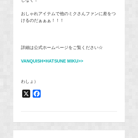
しなく！
おしゃれアイテムで他のミクさんファンに差をつ
けるのだぁぁぁ！！！
詳細は公式ホームページをご覧ください☆
VANQUISH×HATSUNE MIKU>>
わしょ）
X
F
a
c
e
b
o