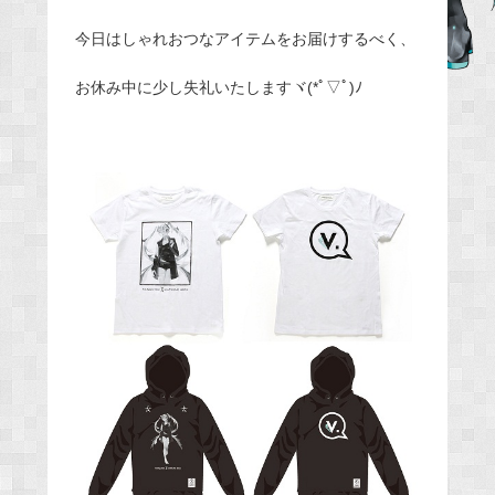
e
今日はしゃれおつなアイテムをお届けするべく、
b
o
お休み中に少し失礼いたしますヾ(*ﾟ▽ﾟ)ﾉ
o
k