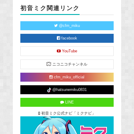
初音ミク関連リンク
@cfm_miku
facebook
YouTube
ニコニコチャンネル
cfm_miku_official
@hatsunemiku0831
LINE
初音ミク公式ナビ「ミクナビ」