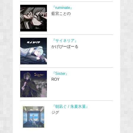
『ruminate』
藍宮ことの
『サイネリア』
かげぴーぼーる
『Sister』
ROY
『朝凪ぐ / 朱夏氷菓』
ジグ