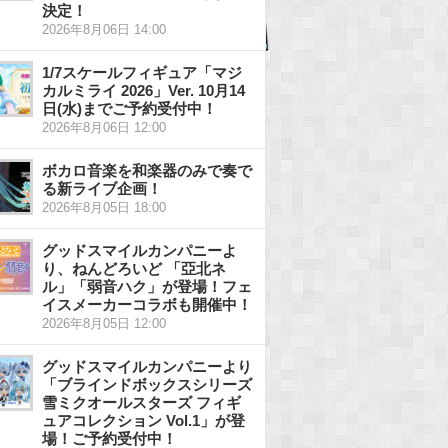
決定！
2026年8月06日 14:00
1/7スケールフィギュア「マジ
カルミライ 2026」Ver. 10月14
日(水)までご予約受付中！
2026年8月06日 12:00
ボカロ音楽を和楽器のみで奏で
る新ライブ企画！
2026年8月05日 18:00
グッドスマイルカンパニーよ
り、ねんどろいど 「亞北ネ
ル」「弱音ハク」が登場！フェ
イスメーカーコラボも開催中！
2026年8月05日 12:00
グッドスマイルカンパニーより
「ブラインドボックスシリーズ
雪ミクオールスターズ フィギ
ュアコレクション Vol.1」が登
場！ご予約受付中！