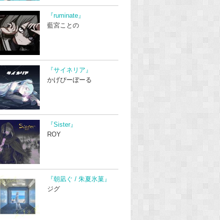
『ruminate』
藍宮ことの
『サイネリア』
かげぴーぼーる
『Sister』
ROY
『朝凪ぐ / 朱夏氷菓』
ジグ