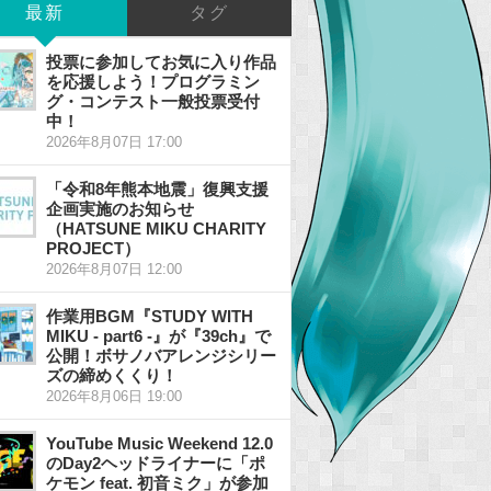
最新
タグ
投票に参加してお気に入り作品
を応援しよう！プログラミン
グ・コンテスト一般投票受付
中！
2026年8月07日 17:00
「令和8年熊本地震」復興支援
企画実施のお知らせ
（HATSUNE MIKU CHARITY
PROJECT）
2026年8月07日 12:00
作業用BGM『STUDY WITH
MIKU - part6 -』が『39ch』で
公開！ボサノバアレンジシリー
ズの締めくくり！
2026年8月06日 19:00
YouTube Music Weekend 12.0
のDay2ヘッドライナーに「ポ
ケモン feat. 初音ミク」が参加