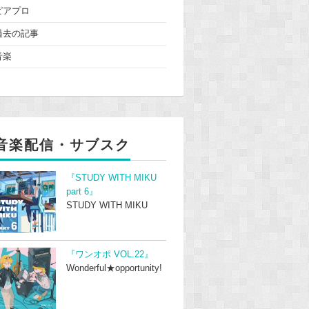
ピアプロ
過去の記事
音楽
音楽配信・サブスク
『STUDY WITH MIKU
part 6』
STUDY WITH MIKU
『ワンオポ VOL.22』
Wonderful★opportunity!