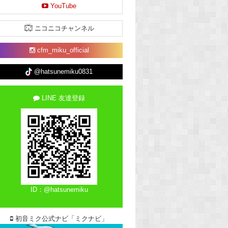
YouTube
ニコニコチャンネル
cfm_miku_official
@hatsunemiku0831
LINE 友達登録
ID：@hatsunemiku
初音ミク公式ナビ「ミクナビ」