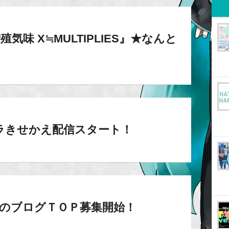
味 X≒MULTIPLIES』★なんと
ラきせかえ配信スタート！
1月のブログＴＯＰ募集開始！