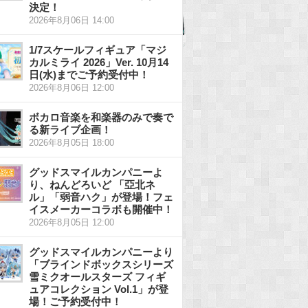
決定！
2026年8月06日 14:00
1/7スケールフィギュア「マジ
カルミライ 2026」Ver. 10月14
日(水)までご予約受付中！
2026年8月06日 12:00
ボカロ音楽を和楽器のみで奏で
る新ライブ企画！
2026年8月05日 18:00
グッドスマイルカンパニーよ
り、ねんどろいど 「亞北ネ
ル」「弱音ハク」が登場！フェ
イスメーカーコラボも開催中！
2026年8月05日 12:00
グッドスマイルカンパニーより
「ブラインドボックスシリーズ
雪ミクオールスターズ フィギ
ュアコレクション Vol.1」が登
場！ご予約受付中！