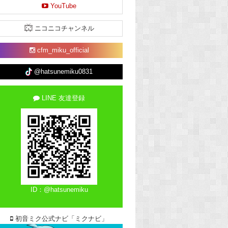
YouTube
ニコニコチャンネル
cfm_miku_official
@hatsunemiku0831
LINE 友達登録
ID：@hatsunemiku
初音ミク公式ナビ「ミクナビ」