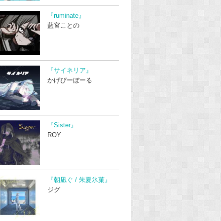
『ruminate』
藍宮ことの
『サイネリア』
かげぴーぼーる
『Sister』
ROY
『朝凪ぐ / 朱夏氷菓』
ジグ