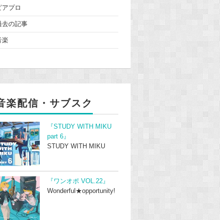
ピアプロ
過去の記事
音楽
音楽配信・サブスク
『STUDY WITH MIKU
part 6』
STUDY WITH MIKU
『ワンオポ VOL.22』
Wonderful★opportunity!