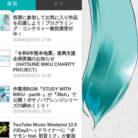
最新
タグ
投票に参加してお気に入り作品
を応援しよう！プログラミン
グ・コンテスト一般投票受付
中！
2026年8月07日 17:00
「令和8年熊本地震」復興支援
企画実施のお知らせ
（HATSUNE MIKU CHARITY
PROJECT）
2026年8月07日 12:00
作業用BGM『STUDY WITH
MIKU - part6 -』が『39ch』で
公開！ボサノバアレンジシリー
ズの締めくくり！
2026年8月06日 19:00
YouTube Music Weekend 12.0
のDay2ヘッドライナーに「ポ
ケモン feat. 初音ミク」が参加