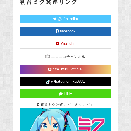
初音ミク関連リンク
@cfm_miku
facebook
YouTube
ニコニコチャンネル
cfm_miku_official
@hatsunemiku0831
LINE
初音ミク公式ナビ「ミクナビ」