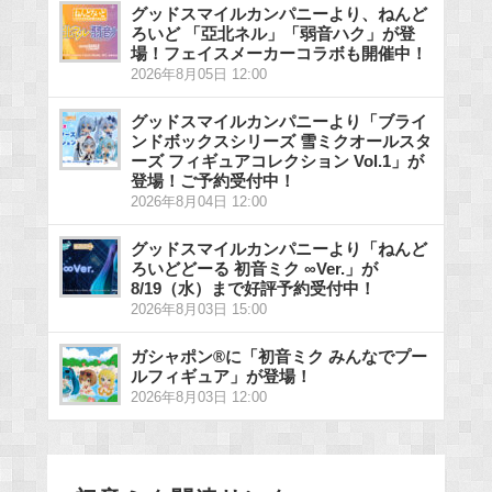
グッドスマイルカンパニーより、ねんど
ろいど 「亞北ネル」「弱音ハク」が登
場！フェイスメーカーコラボも開催中！
2026年8月05日 12:00
グッドスマイルカンパニーより「ブライ
ンドボックスシリーズ 雪ミクオールスタ
ーズ フィギュアコレクション Vol.1」が
登場！ご予約受付中！
2026年8月04日 12:00
グッドスマイルカンパニーより「ねんど
ろいどどーる 初音ミク ∞Ver.」が
8/19（水）まで好評予約受付中！
2026年8月03日 15:00
ガシャポン®に「初音ミク みんなでプー
ルフィギュア」が登場！
2026年8月03日 12:00