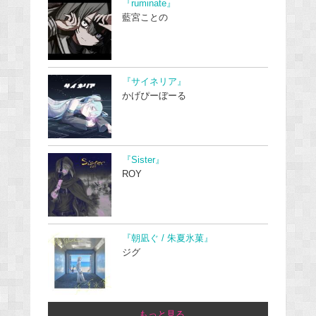
『ruminate』
藍宮ことの
『サイネリア』
かげぴーぼーる
『Sister』
ROY
『朝凪ぐ / 朱夏氷菓』
ジグ
...もっと見る