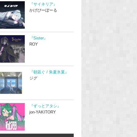
『サイネリア』
かげぴーぼーる
『Sister』
ROY
『朝凪ぐ / 朱夏氷菓』
ジグ
『ずっとアタシ』
jon-YAKITORY