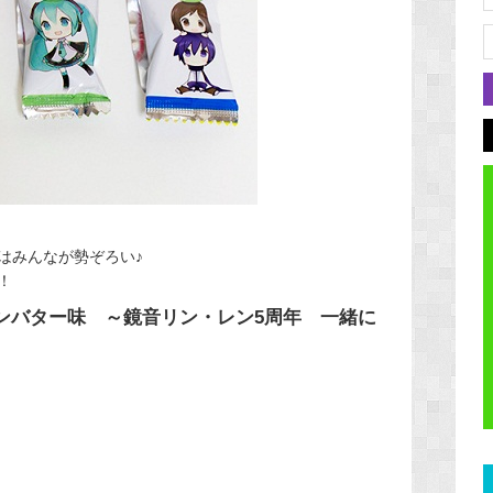
はみんなが勢ぞろい♪
！
ンバター味 ～鏡音リン・レン5周年 一緒に
！