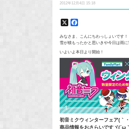
2012年12月4日 15:18
X
F
a
みなさま、こんにちわっしょいです！
c
雪が積もったかと思いきや今日は雨に
e
いよいよ本日より開始！
b
o
o
k
初音ミクウィンターフェア(｀・
商品情報をおさらいですヾ(´ω｀