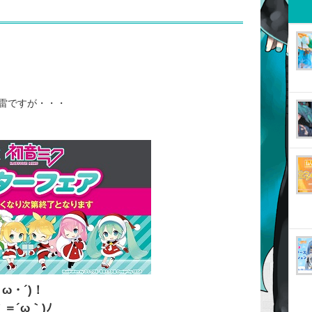
雷ですが・・・
ω・´)！
＝´ω｀)ﾉ