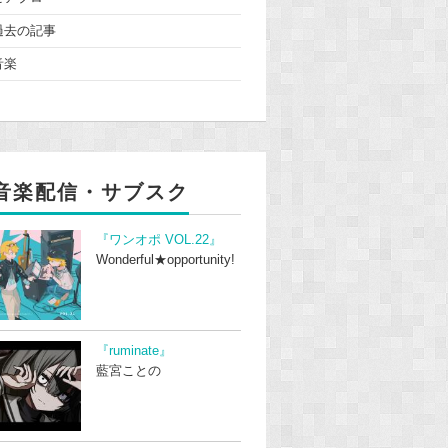
過去の記事
音楽
音楽配信・サブスク
『ワンオポ VOL.22』
Wonderful★opportunity!
『ruminate』
藍宮ことの