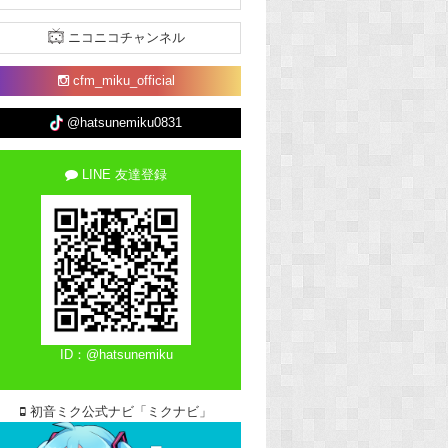
ニコニコチャンネル
cfm_miku_official
@hatsunemiku0831
LINE 友達登録
ID：@hatsunemiku
初音ミク公式ナビ「ミクナビ」