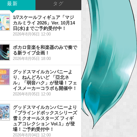
最新
タグ
1/7スケールフィギュア「マジ
カルミライ 2026」Ver. 10月14
日(水)までご予約受付中！
2026年8月06日 12:00
ボカロ音楽を和楽器のみで奏で
る新ライブ企画！
2026年8月05日 18:00
グッドスマイルカンパニーよ
り、ねんどろいど 「亞北ネ
ル」「弱音ハク」が登場！フェ
イスメーカーコラボも開催中！
2026年8月05日 12:00
グッドスマイルカンパニーより
「ブラインドボックスシリーズ
雪ミクオールスターズ フィギ
ュアコレクション Vol.1」が登
場！ご予約受付中！
2026年8月04日 12:00