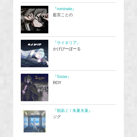
『ruminate』
藍宮ことの
『サイネリア』
かげぴーぼーる
『Sister』
ROY
『朝凪ぐ / 朱夏氷菓』
ジグ