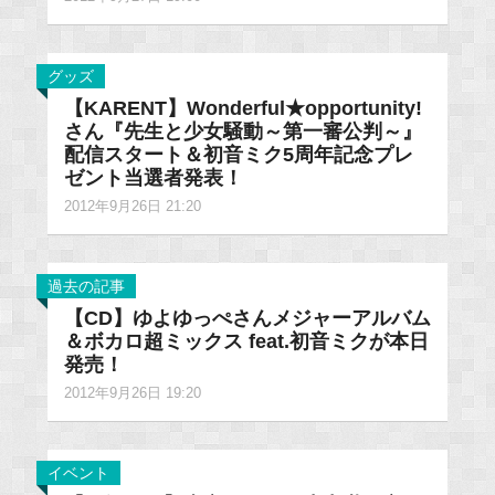
グッズ
【KARENT】Wonderful★opportunity!
さん『先生と少女騒動～第一審公判～』
配信スタート＆初音ミク5周年記念プレ
ゼント当選者発表！
2012年9月26日 21:20
過去の記事
【CD】ゆよゆっぺさんメジャーアルバム
＆ボカロ超ミックス feat.初音ミクが本日
発売！
2012年9月26日 19:20
イベント