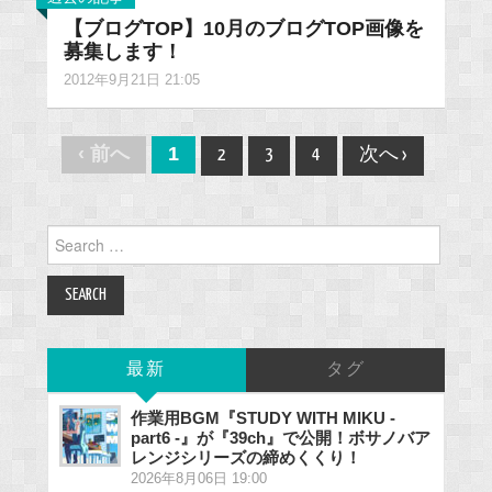
【ブログTOP】10月のブログTOP画像を
募集します！
2012年9月21日 21:05
Post
‹ 前へ
1
2
3
4
次へ ›
navigation
Search
for:
最新
タグ
作業用BGM『STUDY WITH MIKU -
part6 -』が『39ch』で公開！ボサノバア
レンジシリーズの締めくくり！
2026年8月06日 19:00