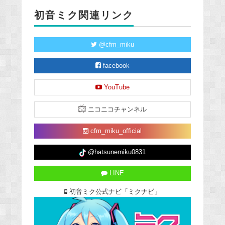
初音ミク関連リンク
@cfm_miku
facebook
YouTube
ニコニコチャンネル
cfm_miku_official
@hatsunemiku0831
LINE
初音ミク公式ナビ「ミクナビ」