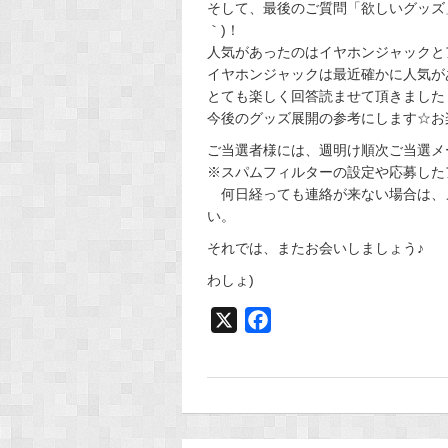
そして、最後のご質問「欲しいグッズ
｀)！
人気があったのはイヤホンジャックと
イヤホンジャックは最近確かに人気があり
とても楽しく回答読ませて頂きました
今後のグッズ展開の参考にします☆お
ご当選者様には、週明け順次ご当選メ
※スパムフィルターの設定や応募した
何日経っても連絡が来ない場合は、
い。
それでは、またお会いしましょう♪
わしょ)
X
F
a
c
e
b