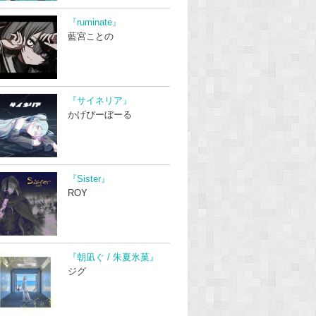
『ruminate』
藍宮ことの
『サイネリア』
かげぴーぼーる
『Sister』
ROY
『朝凪ぐ / 朱夏氷菓』
ジグ