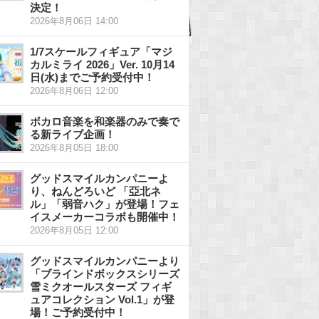
決定！
2026年8月06日 14:00
1/7スケールフィギュア「マジ
カルミライ 2026」Ver. 10月14
日(水)までご予約受付中！
2026年8月06日 12:00
ボカロ音楽を和楽器のみで奏で
る新ライブ企画！
2026年8月05日 18:00
グッドスマイルカンパニーよ
り、ねんどろいど 「亞北ネ
ル」「弱音ハク」が登場！フェ
イスメーカーコラボも開催中！
2026年8月05日 12:00
グッドスマイルカンパニーより
「ブラインドボックスシリーズ
雪ミクオールスターズ フィギ
ュアコレクション Vol.1」が登
場！ご予約受付中！