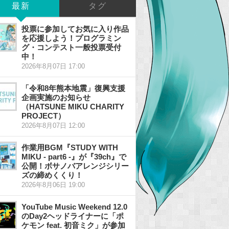
最新
タグ
投票に参加してお気に入り作品
を応援しよう！プログラミン
グ・コンテスト一般投票受付
中！
2026年8月07日 17:00
「令和8年熊本地震」復興支援
企画実施のお知らせ
（HATSUNE MIKU CHARITY
PROJECT）
2026年8月07日 12:00
作業用BGM『STUDY WITH
MIKU - part6 -』が『39ch』で
公開！ボサノバアレンジシリー
ズの締めくくり！
2026年8月06日 19:00
YouTube Music Weekend 12.0
のDay2ヘッドライナーに「ポ
ケモン feat. 初音ミク」が参加