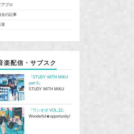
ピアプロ
過去の記事
音楽
音楽配信・サブスク
『STUDY WITH MIKU
part 6』
STUDY WITH MIKU
『ワンオポ VOL.22』
Wonderful★opportunity!