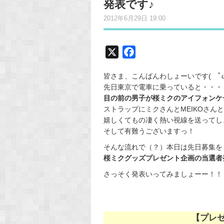
発表です♪
2012年6月29日 19:00
X
F
a
皆さま、こんばんわしょーいです( ﾟωﾟ
c
先日東京で電車に乗っていると・・・
e
目の前の男子が桜ミクのアイフォンケ
b
ストラップにミクさんとMEIKOさんとK
o
嬉しくてもの凄く熱い視線を送ってし
o
そして有難うございますっ！
k
そんな流れで（？）本日は先日募集を
桜ミクグッズプレゼント企画の当選者
さっそく発表いってみましょーー！！
【プレ