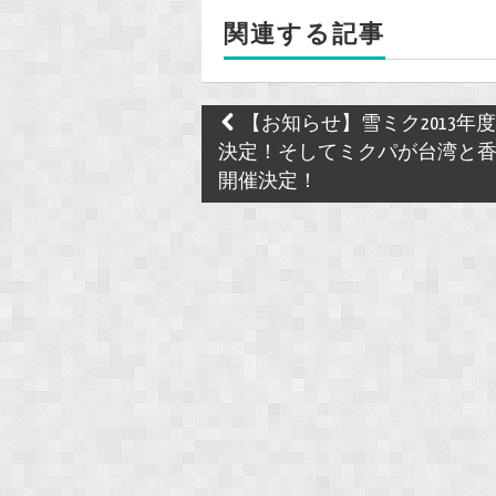
o
関連する記事
o
k
Post
【お知らせ】雪ミク2013年
navigation
決定！そしてミクパが台湾と
開催決定！