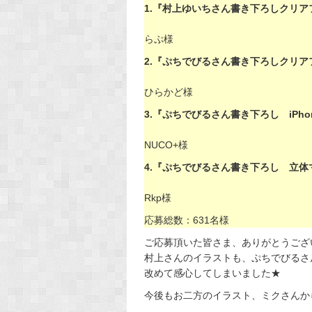
1.『村上ゆいちさん書き下ろしクリア
らぷ様
2.『ぷちでびるさん書き下ろしクリア
ひらかど様
3.『ぷちでびるさん書き下ろし iPho
NUCO+様
4.『ぷちでびるさん書き下ろし 立体
Rkp様
応募総数：631名様
ご応募頂いた皆さま、ありがとうござ
村上さんのイラストも、ぷちでびるさん
改めて感心してしまいました★
今後もお二方のイラスト、ミクさんか