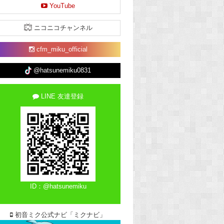
YouTube
ニコニコチャンネル
cfm_miku_official
@hatsunemiku0831
LINE 友達登録
ID：@hatsunemiku
初音ミク公式ナビ「ミクナビ」