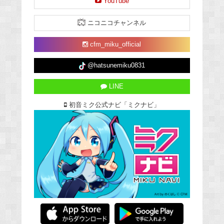
YouTube
ニコニコチャンネル
cfm_miku_official
@hatsunemiku0831
LINE
初音ミク公式ナビ「ミクナビ」