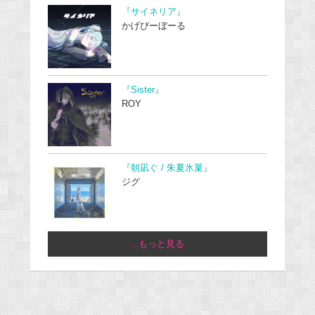
『サイネリア』
かげぴーぼーる
『Sister』
ROY
『朝凪ぐ / 朱夏氷菓』
ジグ
...もっと見る