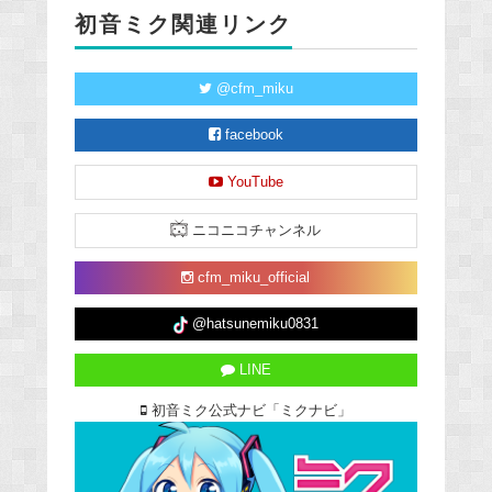
初音ミク関連リンク
@cfm_miku
facebook
YouTube
ニコニコチャンネル
cfm_miku_official
@hatsunemiku0831
LINE
初音ミク公式ナビ「ミクナビ」