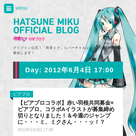
MENU
クリプトン公式！「初音ミク」らバーチャルシンガーの最新情報を
発信します！
Day:
2012年6月4日 17:00
ピアプロ
【ピアプロコラボ】赤い羽根共同募金×
ピアプロ、コラボAイラストが募集締め
切りとなりました！＆今週のジャンプ
に・・・ミ、ミクさん・・・ッ！？
2012年6月4日 17:00