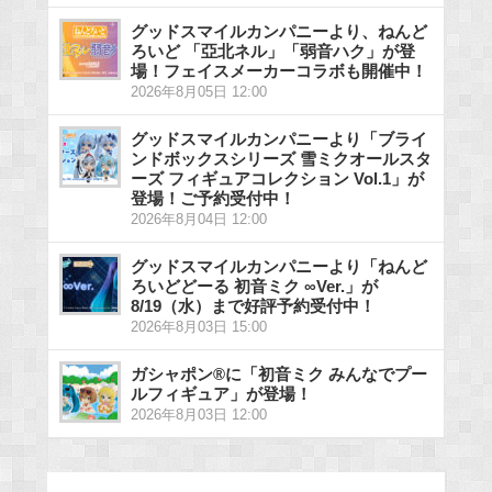
グッドスマイルカンパニーより、ねんど
ろいど 「亞北ネル」「弱音ハク」が登
場！フェイスメーカーコラボも開催中！
2026年8月05日 12:00
グッドスマイルカンパニーより「ブライ
ンドボックスシリーズ 雪ミクオールスタ
ーズ フィギュアコレクション Vol.1」が
登場！ご予約受付中！
2026年8月04日 12:00
グッドスマイルカンパニーより「ねんど
ろいどどーる 初音ミク ∞Ver.」が
8/19（水）まで好評予約受付中！
2026年8月03日 15:00
ガシャポン®に「初音ミク みんなでプー
ルフィギュア」が登場！
2026年8月03日 12:00