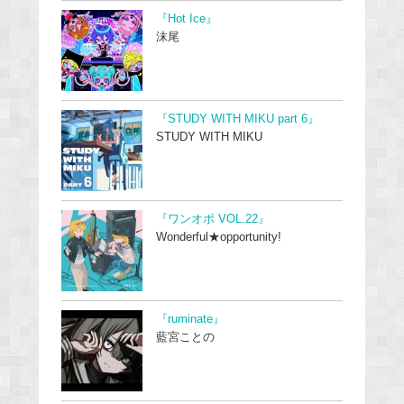
『Hot Ice』
沫尾
『STUDY WITH MIKU part 6』
STUDY WITH MIKU
『ワンオポ VOL.22』
Wonderful★opportunity!
『ruminate』
藍宮ことの