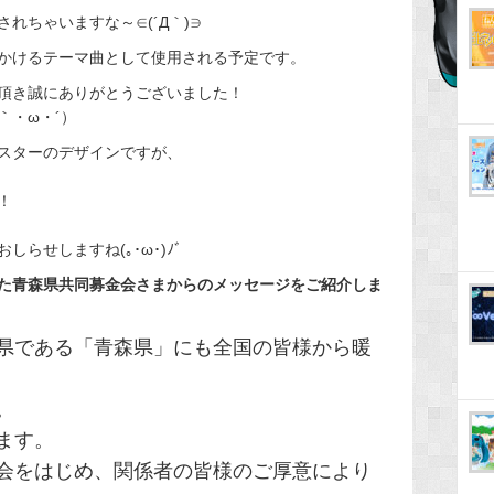
れちゃいますな～∈(´Д｀)∋
かけるテーマ曲として使用される予定です。
頂き誠にありがとうございました！
｀・ω・´）
スターのデザインですが、
！
らせしますね(｡･ω･)ﾉﾞ
た青森県共同募金会さまからのメッセージをご紹介しま
県である「青森県」にも全国の皆様から暖
。
ます。
会をはじめ、関係者の皆様のご厚意により