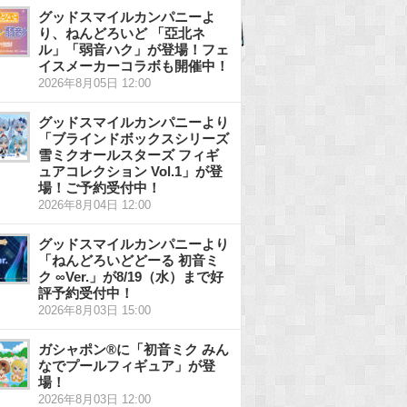
グッドスマイルカンパニーよ
り、ねんどろいど 「亞北ネ
ル」「弱音ハク」が登場！フェ
イスメーカーコラボも開催中！
2026年8月05日 12:00
グッドスマイルカンパニーより
「ブラインドボックスシリーズ
雪ミクオールスターズ フィギ
ュアコレクション Vol.1」が登
場！ご予約受付中！
2026年8月04日 12:00
グッドスマイルカンパニーより
「ねんどろいどどーる 初音ミ
ク ∞Ver.」が8/19（水）まで好
評予約受付中！
2026年8月03日 15:00
ガシャポン®に「初音ミク みん
なでプールフィギュア」が登
場！
2026年8月03日 12:00