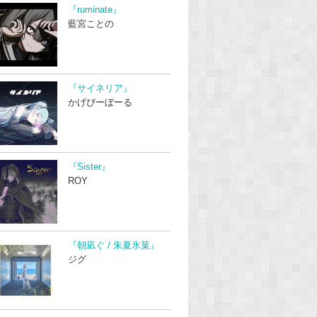
『ruminate』
藍宮ことの
『サイネリア』
かげぴーぼーる
『Sister』
ROY
『朝凪ぐ / 朱夏氷菓』
ジグ