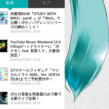
最新
タグ
作業用BGM『STUDY WITH
MIKU - part6 -』が『39ch』で
公開！ボサノバアレンジシリー
ズの締めくくり！
2026年8月06日 19:00
YouTube Music Weekend 12.0
のDay2ヘッドライナーに「ポ
ケモン feat. 初音ミク」が参加
決定！
2026年8月06日 14:00
1/7スケールフィギュア「マジ
カルミライ 2026」Ver. 10月14
日(水)までご予約受付中！
2026年8月06日 12:00
ボカロ音楽を和楽器のみで奏で
る新ライブ企画！
2026年8月05日 18:00