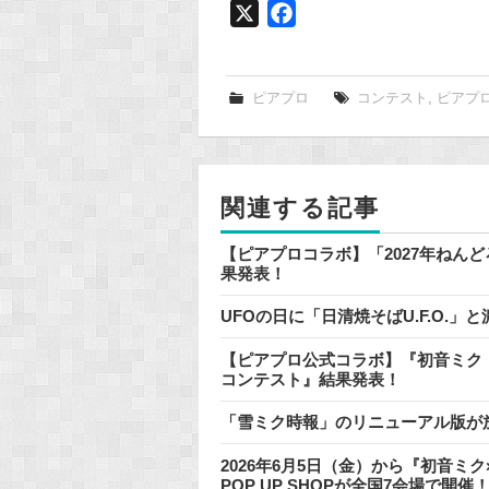
X
F
a
c
e
ピアプロ
コンテスト
,
ピアプ
b
o
o
関連する記事
k
【ピアプロコラボ】「2027年ねん
果発表！
UFOの日に「日清焼そばU.F.O.
【ピアプロ公式コラボ】『初音ミク「
コンテスト』結果発表！
「雪ミク時報」のリニューアル版が
2026年6月5日（金）から『初音
POP UP SHOPが全国7会場で開催