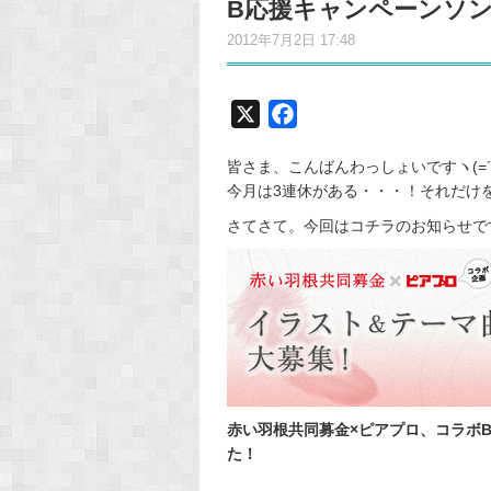
B応援キャンペーンソ
2012年7月2日 17:48
X
F
a
皆さま、こんばんわっしょいですヽ(=´▽
c
今月は3連休がある・・・！それだけ
e
さてさて。今回はコチラのお知らせで
b
o
o
k
赤い羽根共同募金×ピアプロ、コラボ
た！