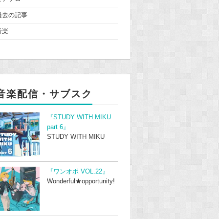
過去の記事
音楽
音楽配信・サブスク
『STUDY WITH MIKU
part 6』
STUDY WITH MIKU
『ワンオポ VOL.22』
Wonderful★opportunity!