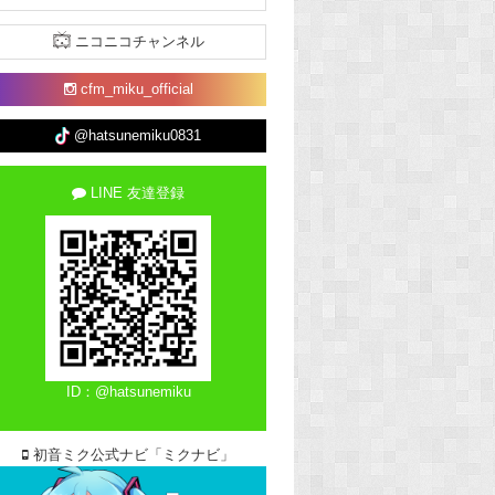
ニコニコチャンネル
cfm_miku_official
@hatsunemiku0831
LINE 友達登録
ID：@hatsunemiku
初音ミク公式ナビ「ミクナビ」