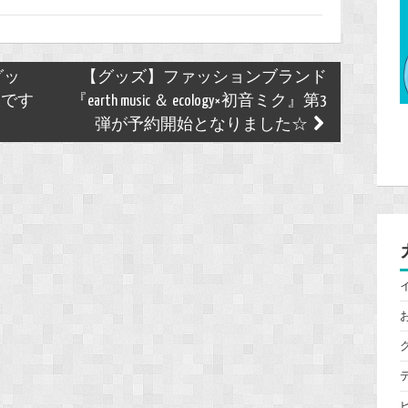
グッ
【グッズ】ファッションブランド
表です
『earth music ＆ ecology×初音ミク』第3
弾が予約開始となりました☆