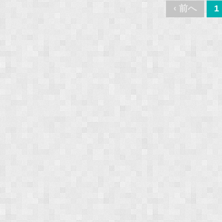
Post
‹ 前へ
1
navigation