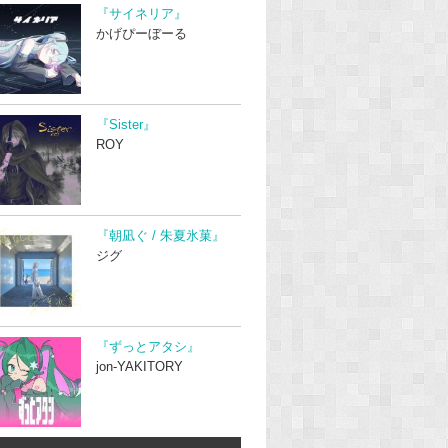
『サイネリア』
かげぴーぼーる
『Sister』
ROY
『朝凪ぐ / 朱夏氷菓』
ジグ
『ずっとアタシ』
jon-YAKITORY