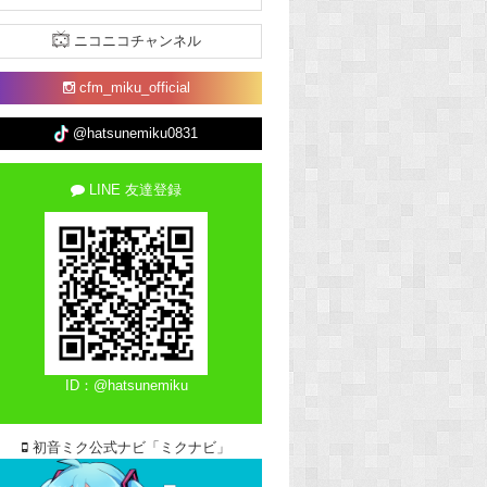
ニコニコチャンネル
cfm_miku_official
@hatsunemiku0831
LINE 友達登録
ID：@hatsunemiku
初音ミク公式ナビ「ミクナビ」