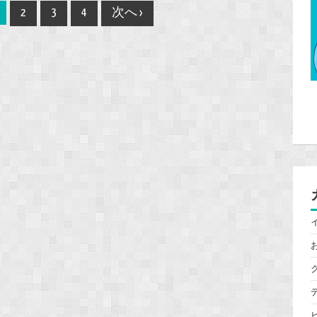
2
3
4
次へ ›