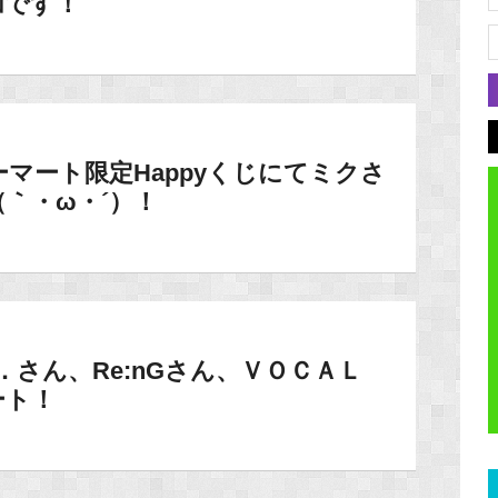
加です！
マート限定Happyくじにてミクさ
｀・ω・´）！
ote．さん、Re:nGさん、ＶＯＣＡＬ
ート！