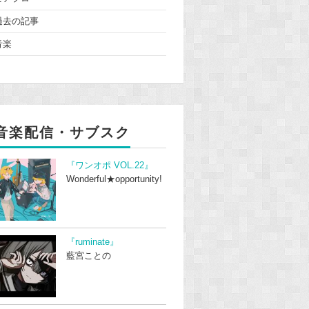
過去の記事
音楽
音楽配信・サブスク
『ワンオポ VOL.22』
Wonderful★opportunity!
『ruminate』
藍宮ことの