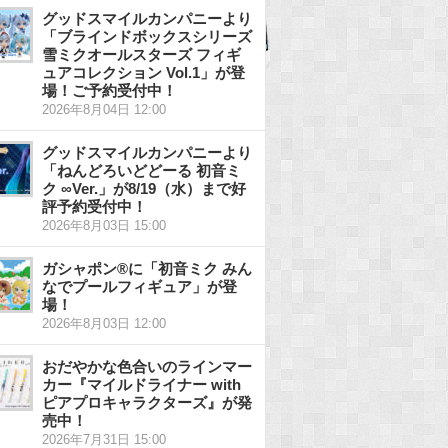
グッドスマイルカンパニーより
「ブラインドボックスシリーズ
雪ミクオールスターズ フィギ
ュアコレクション Vol.1」が登
場！ご予約受付中！
2026年8月04日 12:00
グッドスマイルカンパニーより
「ねんどろいどどーる 初音ミ
ク ∞Ver.」が8/19（水）まで好
評予約受付中！
2026年8月03日 15:00
ガシャポン®に「初音ミク みん
なでプールフィギュア」が登
場！
2026年8月03日 12:00
おだやかな色合いのラインマー
カー『マイルドライナー with
ピアプロキャラクターズ』が発
売中！
2026年7月31日 15:00