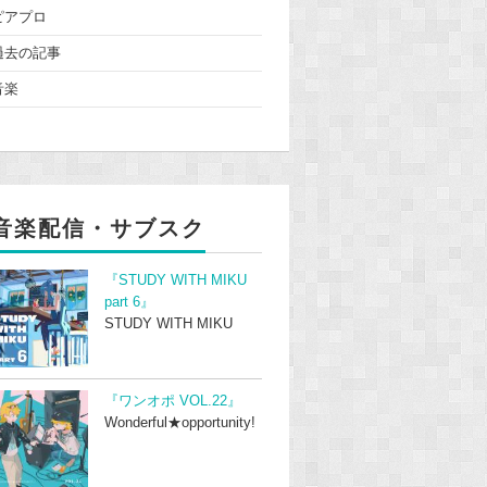
ピアプロ
過去の記事
音楽
音楽配信・サブスク
『STUDY WITH MIKU
part 6』
STUDY WITH MIKU
『ワンオポ VOL.22』
Wonderful★opportunity!