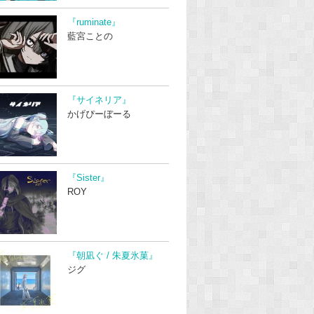
『ruminate』
藍宮ことの
『サイネリア』
かげぴーぼーる
『Sister』
ROY
『朝凪ぐ / 朱夏氷菓』
ジグ