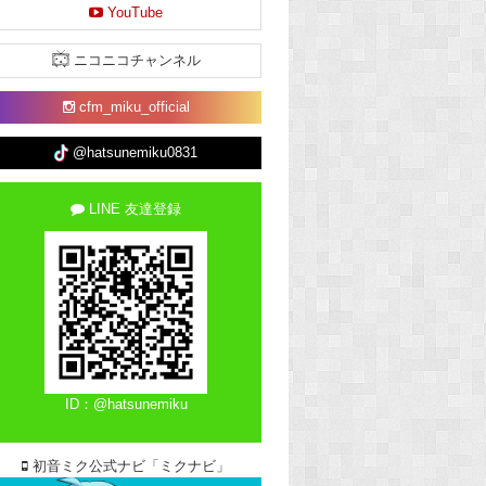
YouTube
ニコニコチャンネル
cfm_miku_official
@hatsunemiku0831
LINE 友達登録
ID：@hatsunemiku
初音ミク公式ナビ「ミクナビ」