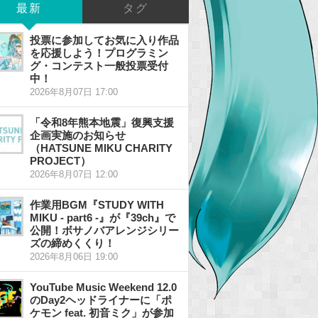
最新
タグ
投票に参加してお気に入り作品
を応援しよう！プログラミン
グ・コンテスト一般投票受付
中！
2026年8月07日 17:00
「令和8年熊本地震」復興支援
企画実施のお知らせ
（HATSUNE MIKU CHARITY
PROJECT）
2026年8月07日 12:00
作業用BGM『STUDY WITH
MIKU - part6 -』が『39ch』で
公開！ボサノバアレンジシリー
ズの締めくくり！
2026年8月06日 19:00
YouTube Music Weekend 12.0
のDay2ヘッドライナーに「ポ
ケモン feat. 初音ミク」が参加