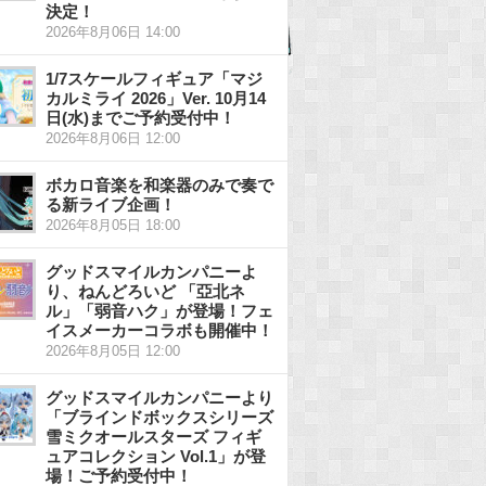
決定！
2026年8月06日 14:00
1/7スケールフィギュア「マジ
カルミライ 2026」Ver. 10月14
日(水)までご予約受付中！
2026年8月06日 12:00
ボカロ音楽を和楽器のみで奏で
る新ライブ企画！
2026年8月05日 18:00
グッドスマイルカンパニーよ
り、ねんどろいど 「亞北ネ
ル」「弱音ハク」が登場！フェ
イスメーカーコラボも開催中！
2026年8月05日 12:00
グッドスマイルカンパニーより
「ブラインドボックスシリーズ
雪ミクオールスターズ フィギ
ュアコレクション Vol.1」が登
場！ご予約受付中！