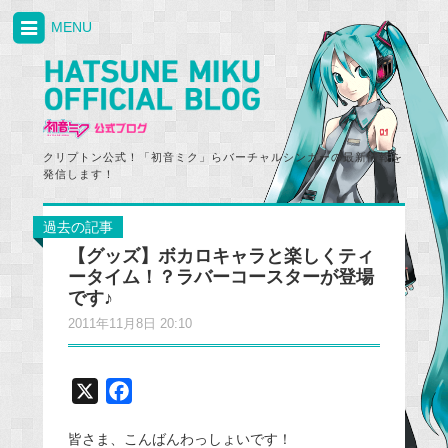
MENU
クリプトン公式！「初音ミク」らバーチャルシンガーの最新情報を
発信します！
過去の記事
【グッズ】ボカロキャラと楽しくティ
ータイム！？ラバーコースターが登場
です♪
2011年11月8日 20:10
X
F
a
皆さま、こんばんわっしょいです！
c