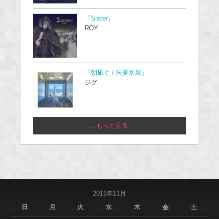
『Sister』
ROY
『朝凪ぐ / 朱夏氷菓』
ジグ
...もっと見る
2011年11月
日
月
火
水
木
金
土