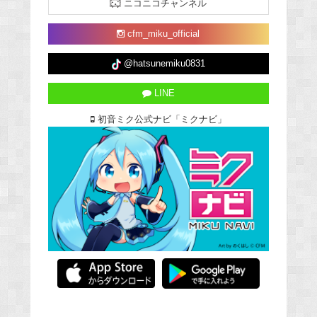
ニコニコチャンネル
cfm_miku_official
@hatsunemiku0831
LINE
初音ミク公式ナビ「ミクナビ」