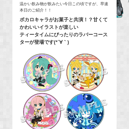
温かい飲み物が飲みたい今日この頃ですが、早速
e
本日のご紹介！！
b
ボカロキャラがお菓子と共演！？甘くて
o
かわいいイラストが楽しい
o
ティータイムにぴったりのラバーコース
k
ターが登場です(*´∀｀)