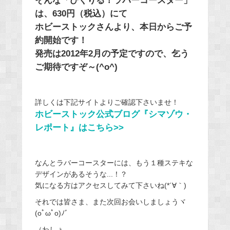
そんな「ぴくりる！ラバーコースター」
は、630円（税込）にて
ホビーストックさんより、本日からご予
約開始です！
発売は2012年2月の予定ですので、乞う
ご期待ですぞ～(^o^)
詳しくは下記サイトよりご確認下さいませ！
ホビーストック公式ブログ『シマゾウ・
レポート』はこちら>>
なんとラバーコースターには、もう１種ステキな
デザインがあるそうな...！？
気になる方はアクセスしてみて下さいね(*´∀｀)
それでは皆さま、また次回お会いしましょうヾ
(oﾟωﾟo)ﾉﾞ
（わしょ