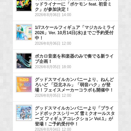
ッドライナーに「ポケモン feat. 初音ミ
ク」が参加決定！
2026年8月06日 14:00
1/7スケールフィギュア「マジカルミライ
2026」Ver. 10月14日(水)までご予約受付
中！
2026年8月06日 12:00
ボカロ音楽を和楽器のみで奏でる新ライ
ブ企画！
2026年8月05日 18:00
グッドスマイルカンパニーより、ねんど
ろいど 「亞北ネル」「弱音ハク」が登
場！フェイスメーカーコラボも開催中！
2026年8月05日 12:00
グッドスマイルカンパニーより「ブライ
ンドボックスシリーズ 雪ミクオールスタ
ーズ フィギュアコレクション Vol.1」が
登場！ご予約受付中！
2026年8月04日 12:00