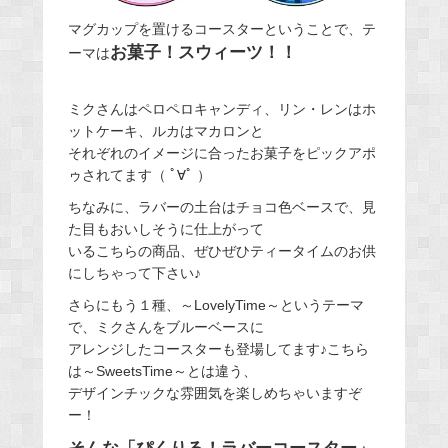
マグカップを置けるコースターということで、テ
お菓子！スウィーツ！！
ーマは
ミクさんはペロペロキャンディ、リン・レンはホ
ットケーキ、ルカはマカロンと
それぞれのイメージに合ったお菓子をピックアポ
ゥされてます（ ﾟ∀ﾟ ）
ちなみに、ラバーの土台はチョコ色ベースで、見
た目もおいしそうに仕上がって
いるこちらの商品、ぜひぜひティータイムのお供
にしちゃって下さい♪
さらにもう１種、～LovelyTime～というテーマ
で、ミクさんをブルーベースに
アレンジしたコースターも登場してます♪こちら
は～SweetsTime～とは違う、
デザインチックな雰囲気を楽しめちゃいますぞ
ー！