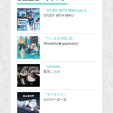
『STUDY WITH MIKU part 6』
STUDY WITH MIKU
『ワンオポ VOL.22』
Wonderful★opportunity!
『ruminate』
藍宮ことの
『サイネリア』
かげぴーぼーる