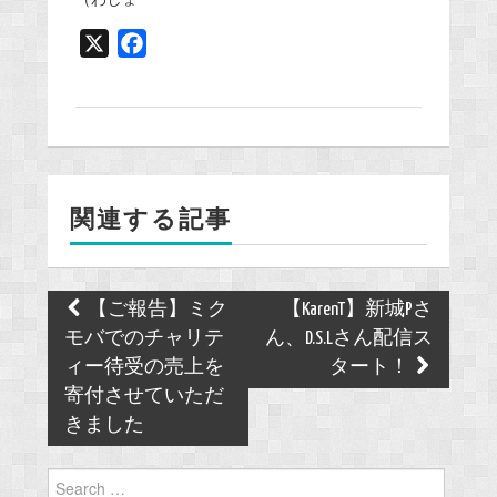
X
F
a
c
e
b
o
関連する記事
o
k
Post
【ご報告】ミク
【KarenT】新城Pさ
navigation
モバでのチャリテ
ん、D.S.Lさん配信ス
ィー待受の売上を
タート！
寄付させていただ
きました
Search