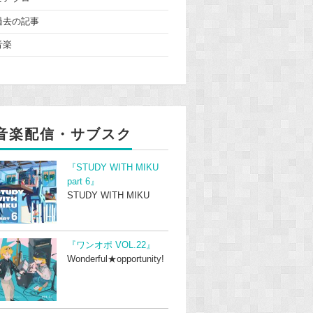
過去の記事
音楽
音楽配信・サブスク
『STUDY WITH MIKU
part 6』
STUDY WITH MIKU
『ワンオポ VOL.22』
Wonderful★opportunity!