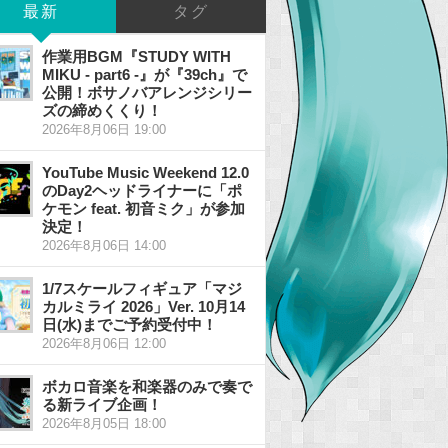
最新
タグ
作業用BGM『STUDY WITH
MIKU - part6 -』が『39ch』で
公開！ボサノバアレンジシリー
ズの締めくくり！
2026年8月06日 19:00
YouTube Music Weekend 12.0
のDay2ヘッドライナーに「ポ
ケモン feat. 初音ミク」が参加
決定！
2026年8月06日 14:00
1/7スケールフィギュア「マジ
カルミライ 2026」Ver. 10月14
日(水)までご予約受付中！
2026年8月06日 12:00
ボカロ音楽を和楽器のみで奏で
る新ライブ企画！
2026年8月05日 18:00