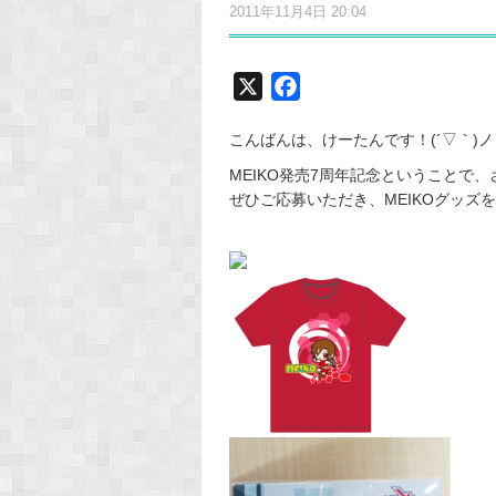
2011年11月4日 20:04
X
F
a
こんばんは、けーたんです！(´▽｀)ノ
c
e
MEIKO発売7周年記念ということで
ぜひご応募いただき、MEIKOグッズ
b
o
o
k