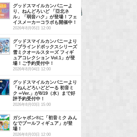
グッドスマイルカンパニーよ
り、ねんどろいど 「亞北ネ
ル」「弱音ハク」が登場！フェ
イスメーカーコラボも開催中！
2026年8月05日 12:00
グッドスマイルカンパニーより
「ブラインドボックスシリーズ
雪ミクオールスターズ フィギ
ュアコレクション Vol.1」が登
場！ご予約受付中！
2026年8月04日 12:00
グッドスマイルカンパニーより
「ねんどろいどどーる 初音ミ
ク ∞Ver.」が8/19（水）まで好
評予約受付中！
2026年8月03日 15:00
ガシャポン®に「初音ミク みん
なでプールフィギュア」が登
場！
2026年8月03日 12:00