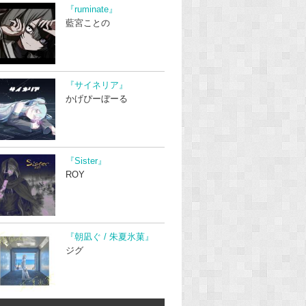
『ruminate』
藍宮ことの
『サイネリア』
かげぴーぼーる
『Sister』
ROY
『朝凪ぐ / 朱夏氷菓』
ジグ