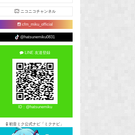
ニコニコチャンネル
cfm_miku_official
@hatsunemiku0831
LINE 友達登録
ID：@hatsunemiku
初音ミク公式ナビ「ミクナビ」