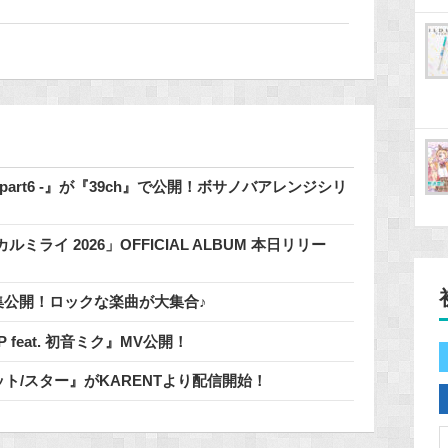
 - part6 -』が『39ch』で公開！ボサノバアレンジシリ
イ 2026」OFFICIAL ALBUM 本日リリー
」特集公開！ロックな楽曲が大集合♪
 / 鬱P feat. 初音ミク』MV公開！
明なパレット/スター』がKARENTより配信開始！