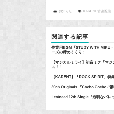
c
e
お知らせ
KARENT/音楽配信
b
o
o
関連する記事
k
作業用BGM『STUDY WITH MIKU
ーズの締めくくり！
【マジカルミライ】初音ミク「マジカルミラ
ス！！
【KARENT】「ROCK SPIRIT
39ch Originals 『Cocho Cocho
Leo/need 12th Single『透