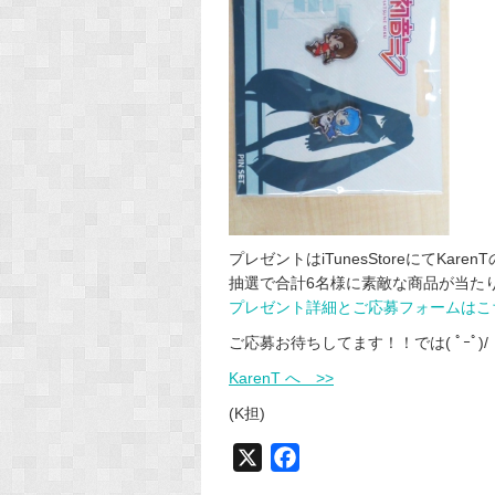
プレゼントはiTunesStoreにてK
抽選で合計6名様に素敵な商品が当た
プレゼント詳細とご応募フォームはこち
ご応募お待ちしてます！！では( ﾟｰﾟ)/
KarenT へ >>
(K担)
X
F
a