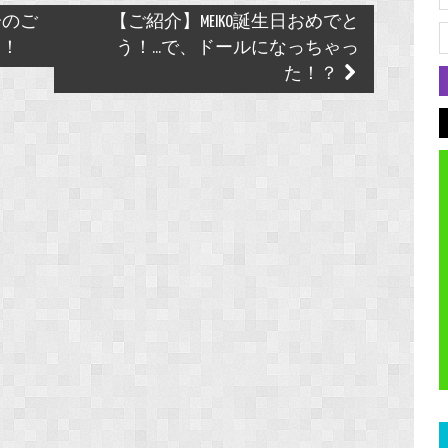
分のご
【ご紹介】MEIKO誕生日おめでと
た！
う！...で、ドールになっちゃっ
た！？