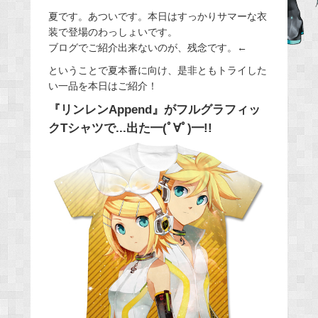
e
夏です。あついです。本日はすっかりサマーな衣
装で登場のわっしょいです。
b
ブログでご紹介出来ないのが、残念です。←
o
o
ということで夏本番に向け、是非ともトライした
い一品を本日はご紹介！
k
『リンレンAppend』がフルグラフィッ
クTシャツで...出た━(ﾟ∀ﾟ)━!!