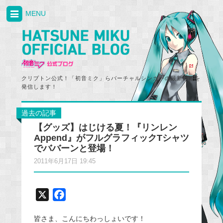
MENU
クリプトン公式！「初音ミク」らバーチャルシンガーの最新情報を
発信します！
過去の記事
【グッズ】はじける夏！『リンレン
Append』がフルグラフィックTシャツ
でババーンと登場！
2011年6月17日 19:45
X
F
a
皆さま、こんにちわっしょいです！
c