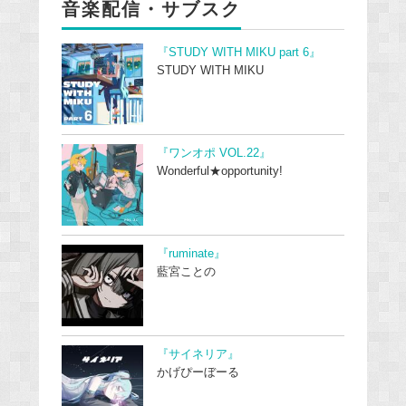
音楽配信・サブスク
『STUDY WITH MIKU part 6』
STUDY WITH MIKU
『ワンオポ VOL.22』
Wonderful★opportunity!
『ruminate』
藍宮ことの
『サイネリア』
かげぴーぼーる