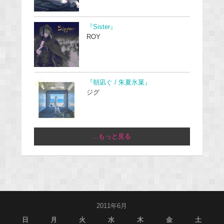
『Sister』
ROY
『朝凪ぐ / 朱夏氷菓』
ジグ
...もっと見る
2011年6月
日
月
火
水
木
金
土