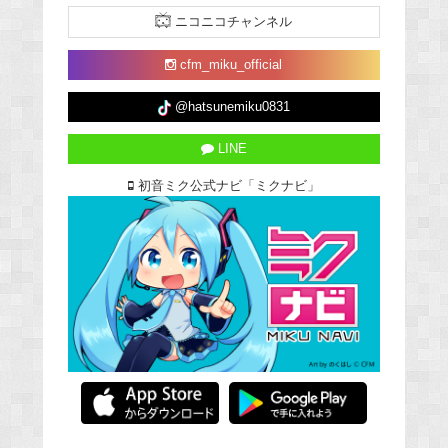
ニコニコチャンネル
cfm_miku_official
@hatsunemiku0831
LINE
初音ミク公式ナビ「ミクナビ」