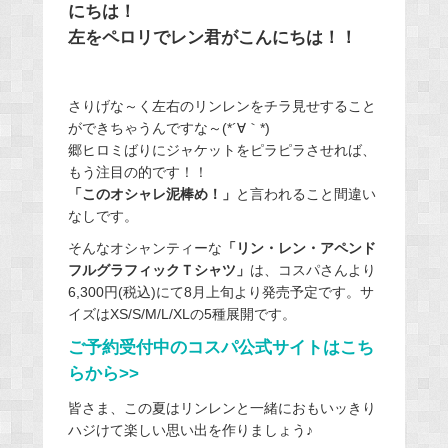
にちは！
左をペロリでレン君がこんにちは！！
さりげな～く左右のリンレンをチラ見せすること
ができちゃうんですな～(*´∀｀*)
郷ヒロミばりにジャケットをピラピラさせれば、
もう注目の的です！！
「このオシャレ泥棒め！」
と言われること間違い
なしです。
そんなオシャンティーな
「リン・レン・アペンド
フルグラフィックＴシャツ」
は、コスパさんより
6,300円(税込)にて8月上旬より発売予定です。サ
イズはXS/S/M/L/XLの5種展開です。
ご予約受付中のコスパ公式サイトはこち
らから>>
皆さま、この夏はリンレンと一緒におもいッきり
ハジけて楽しい思い出を作りましょう♪