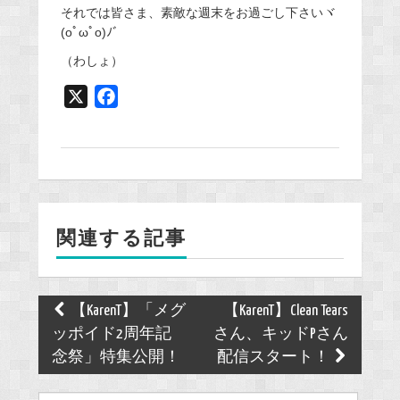
それでは皆さま、素敵な週末をお過ごし下さいヾ
(oﾟωﾟo)ﾉﾞ
（わしょ）
X
F
a
c
e
b
o
関連する記事
o
k
Post
【KarenT】「メグ
【KarenT】Clean Tears
navigation
ッポイド2周年記
さん、キッドPさん
念祭」特集公開！
配信スタート！
Search