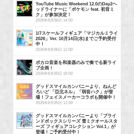
YouTube Music Weekend 12.0のDay2ヘ
ッドライナーに「ポケモン feat. 初音ミ
ク」が参加決定！
2026年8月06日 14:00
1/7スケールフィギュア「マジカルミライ
2026」Ver. 10月14日(水)までご予約受付
中！
2026年8月06日 12:00
ボカロ音楽を和楽器のみで奏でる新ライ
ブ企画！
2026年8月05日 18:00
グッドスマイルカンパニーより、ねんど
ろいど 「亞北ネル」「弱音ハク」が登
場！フェイスメーカーコラボも開催中！
2026年8月05日 12:00
グッドスマイルカンパニーより「ブライ
ンドボックスシリーズ 雪ミクオールスタ
ーズ フィギュアコレクション Vol.1」が
登場！ご予約受付中！