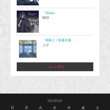
『Sister』
ROY
『朝凪ぐ / 朱夏氷菓』
ジグ
...もっと見る
2011年6月
日
月
火
水
木
金
土