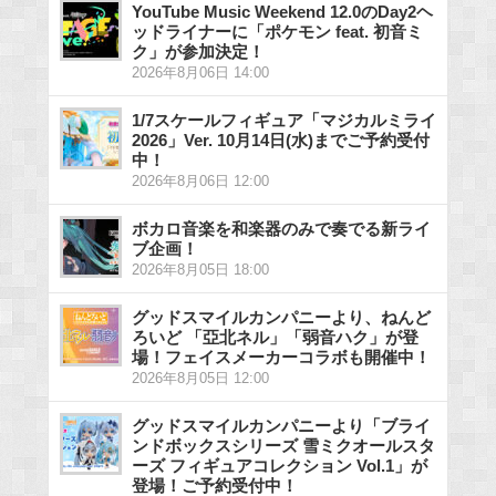
YouTube Music Weekend 12.0のDay2ヘ
ッドライナーに「ポケモン feat. 初音ミ
ク」が参加決定！
2026年8月06日 14:00
1/7スケールフィギュア「マジカルミライ
2026」Ver. 10月14日(水)までご予約受付
中！
2026年8月06日 12:00
ボカロ音楽を和楽器のみで奏でる新ライ
ブ企画！
2026年8月05日 18:00
グッドスマイルカンパニーより、ねんど
ろいど 「亞北ネル」「弱音ハク」が登
場！フェイスメーカーコラボも開催中！
2026年8月05日 12:00
グッドスマイルカンパニーより「ブライ
ンドボックスシリーズ 雪ミクオールスタ
ーズ フィギュアコレクション Vol.1」が
登場！ご予約受付中！