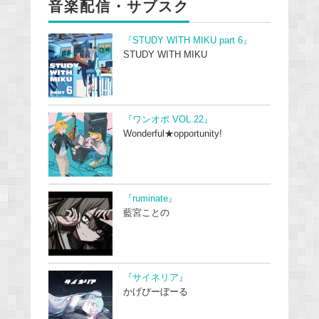
音楽配信・サブスク
『STUDY WITH MIKU part 6』
STUDY WITH MIKU
『ワンオポ VOL.22』
Wonderful★opportunity!
『ruminate』
藍宮ことの
『サイネリア』
かげぴーぼーる