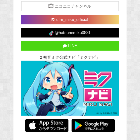
ニコニコチャンネル
cfm_miku_official
@hatsunemiku0831
LINE
初音ミク公式ナビ「ミクナビ」