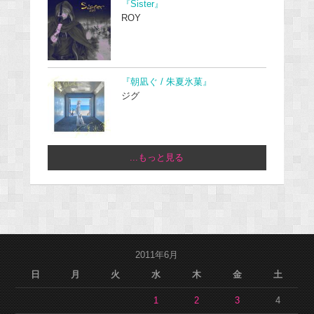
『Sister』
ROY
『朝凪ぐ / 朱夏氷菓』
ジグ
...もっと見る
2011年6月
日
月
火
水
木
金
土
1
2
3
4