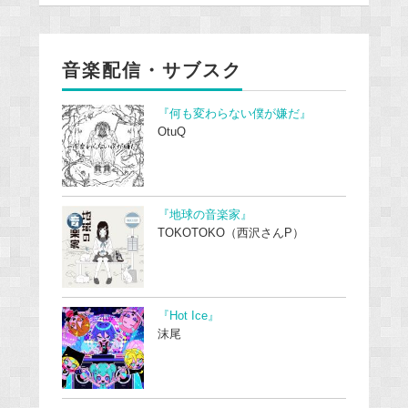
音楽配信・サブスク
『何も変わらない僕が嫌だ』
OtuQ
『地球の音楽家』
TOKOTOKO（西沢さんP）
『Hot Ice』
沫尾