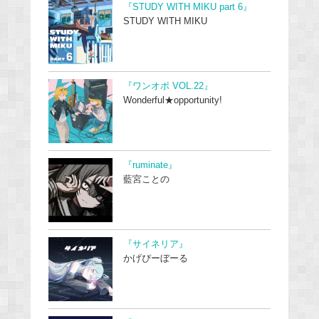
『STUDY WITH MIKU part 6』
STUDY WITH MIKU
『ワンオポ VOL.22』
Wonderful★opportunity!
『ruminate』
藍宮ことの
『サイネリア』
かげぴーぼーる